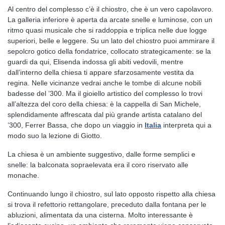
Al centro del complesso c’è il chiostro, che è un vero capolavoro.
La galleria inferiore è aperta da arcate snelle e luminose, con un
ritmo quasi musicale che si raddoppia e triplica nelle due logge
superiori, belle e leggere. Su un lato del chiostro puoi ammirare il
sepolcro gotico della fondatrice, collocato strategicamente: se la
guardi da qui, Elisenda indossa gli abiti vedovili, mentre
dall’interno della chiesa ti appare sfarzosamente vestita da
regina. Nelle vicinanze vedrai anche le tombe di alcune nobili
badesse del ’300. Ma il gioiello artistico del complesso lo trovi
all’altezza del coro della chiesa: è la cappella di San Michele,
splendidamente affrescata dal più grande artista catalano del
’300, Ferrer Bassa, che dopo un viaggio in
Italia
interpreta qui a
modo suo la lezione di Giotto.
La chiesa è un ambiente suggestivo, dalle forme semplici e
snelle: la balconata sopraelevata era il coro riservato alle
monache.
Continuando lungo il chiostro, sul lato opposto rispetto alla chiesa
si trova il refettorio rettangolare, preceduto dalla fontana per le
abluzioni, alimentata da una cisterna. Molto interessante è