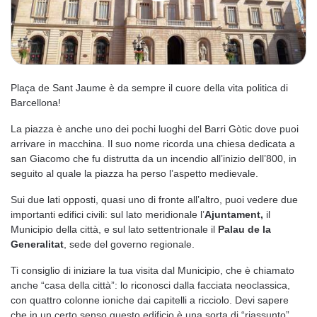
Plaça de Sant Jaume è da sempre il cuore della vita politica di
Barcellona!
La piazza è anche uno dei pochi luoghi del Barri Gòtic dove puoi
arrivare in macchina. Il suo nome ricorda una chiesa dedicata a
san Giacomo che fu distrutta da un incendio all’inizio dell’800, in
seguito al quale la piazza ha perso l’aspetto medievale.
Sui due lati opposti, quasi uno di fronte all’altro, puoi vedere due
importanti edifici civili: sul lato meridionale l’
Ajuntament,
il
Municipio della città, e sul lato settentrionale il
Palau de la
Generalitat
, sede del governo regionale.
Ti consiglio di iniziare la tua visita dal Municipio, che è chiamato
anche “casa della città”: lo riconosci dalla facciata neoclassica,
con quattro colonne ioniche dai capitelli a ricciolo. Devi sapere
che in un certo senso questo edificio è una sorta di “riassunto”