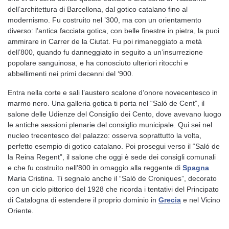
dell’architettura di Barcellona, dal gotico catalano fino al
modernismo. Fu costruito nel ’300, ma con un orientamento
diverso: l’antica facciata gotica, con belle finestre in pietra, la puoi
ammirare in Carrer de la Ciutat. Fu poi rimaneggiato a metà
dell’800, quando fu danneggiato in seguito a un’insurrezione
popolare sanguinosa, e ha conosciuto ulteriori ritocchi e
abbellimenti nei primi decenni del ‘900.
Entra nella corte e sali l’austero scalone d’onore novecentesco in
marmo nero. Una galleria gotica ti porta nel “Saló de Cent”, il
salone delle Udienze del Consiglio dei Cento, dove avevano luogo
le antiche sessioni plenarie del consiglio municipale. Qui sei nel
nucleo trecentesco del palazzo: osserva soprattutto la volta,
perfetto esempio di gotico catalano. Poi prosegui verso il “Saló de
la Reina Regent”, il salone che oggi è sede dei consigli comunali
e che fu costruito nell’800 in omaggio alla reggente di
Spagna
Maria Cristina. Ti segnalo anche il “Saló de Croniques”, decorato
con un ciclo pittorico del 1928 che ricorda i tentativi del Principato
di Catalogna di estendere il proprio dominio in
Grecia
e nel Vicino
Oriente.