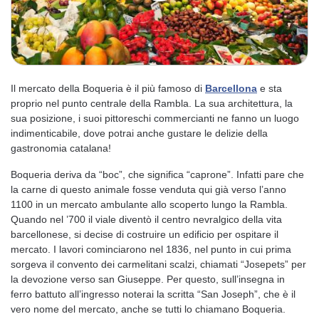
Il mercato della Boqueria è il più famoso di
Barcellona
e sta
proprio nel punto centrale della Rambla. La sua architettura, la
sua posizione, i suoi pittoreschi commercianti ne fanno un luogo
indimenticabile, dove potrai anche gustare le delizie della
gastronomia catalana!
Boqueria deriva da “boc”, che significa “caprone”. Infatti pare che
la carne di questo animale fosse venduta qui già verso l’anno
1100 in un mercato ambulante allo scoperto lungo la Rambla.
Quando nel ’700 il viale diventò il centro nevralgico della vita
barcellonese, si decise di costruire un edificio per ospitare il
mercato. I lavori cominciarono nel 1836, nel punto in cui prima
sorgeva il convento dei carmelitani scalzi, chiamati “Josepets” per
la devozione verso san Giuseppe. Per questo, sull’insegna in
ferro battuto all’ingresso noterai la scritta “San Joseph”, che è il
vero nome del mercato, anche se tutti lo chiamano Boqueria.