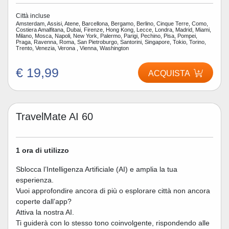
Città incluse
Amsterdam, Assisi, Atene, Barcellona, Bergamo, Berlino, Cinque Terre, Como,
Costiera Amalfitana, Dubai, Firenze, Hong Kong, Lecce, Londra, Madrid, Miami,
Milano, Mosca, Napoli, New York, Palermo, Parigi, Pechino, Pisa, Pompei,
Praga, Ravenna, Roma, San Pietroburgo, Santorini, Singapore, Tokio, Torino,
Trento, Venezia, Verona , Vienna, Washington
€ 19,99
ACQUISTA
TravelMate AI 60
1 ora di utilizzo
Sblocca l’Intelligenza Artificiale (AI) e amplia la tua
esperienza.
Vuoi approfondire ancora di più o esplorare città non ancora
coperte dall’app?
Attiva la nostra AI.
Ti guiderà con lo stesso tono coinvolgente, rispondendo alle