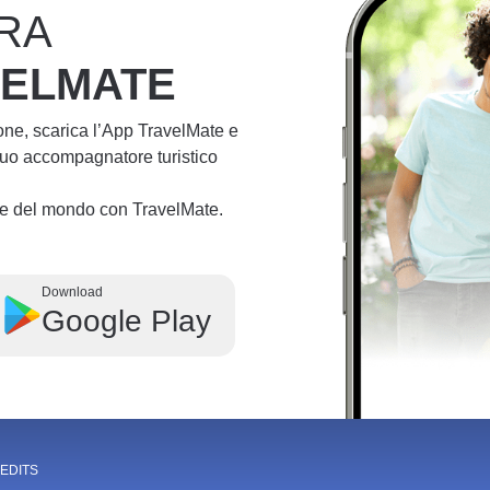
RA
VELMATE
ione, scarica l’App TravelMate e
 tuo accompagnatore turistico
lie del mondo con TravelMate.
Download
Google Play
EDITS