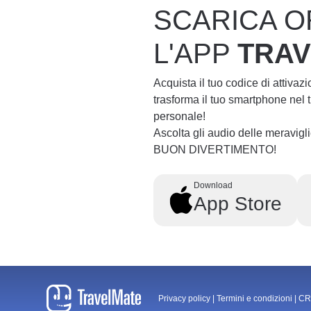
SCARICA O
L'APP
TRA
Acquista il tuo codice di attivaz
trasforma il tuo smartphone nel
personale!
Ascolta gli audio delle meravig
BUON DIVERTIMENTO!
Download
App Store
Privacy policy
|
Termini e condizioni
|
CR