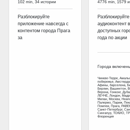
102 min, 34 истории
4776 min, 1579 
Разблокируйте
Разблокируйте
приложение навсегда с
аудиоконтент 
контентом города Прага
доступных гор
за
года по акции
Города включен
Чинкве-Терре, Амаль
побережье, Амстерд
Афины, барселона, Б
Берлин, Вашингтон, В
Верона, Гонконг, Дуб
ЛЕЧЧЕ, Лондон, Мадр
Милан, Москва, Неап
Палермо, Париж, Пеки
Помпеи, Прага, РАВЕ
Санкт-Петербург, Сан
Сингапур, ТОКИО, ТР
Флоренция