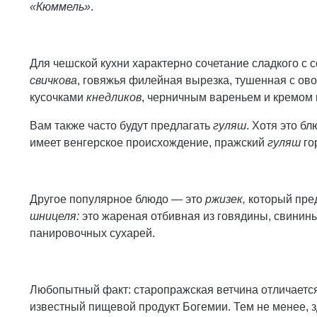
«Кюммель»
.
Для чешской кухни характерно сочетание сладкого с
свичкова
, говяжья филейная вырезка, тушенная с ов
кусочками
кнедликов
, черничным вареньем и кремом
Вам также часто будут предлагать
гуляш
. Хотя это б
имеет венгерское происхождение, пражский
гуляш
го
Другое популярное блюдо — это
ржизек,
который пре
шницеля:
это жареная отбивная из говядины, свинины
панировочных сухарей.
Любопытный факт: старопражская ветчина отличается 
известный пищевой продукт Богемии. Тем не менее, з