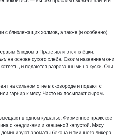
 беспокойтесь — вы без проблем сможете найти и
и с близлежащих холмов, а также (и особенно)
ервым блюдом в Праге являются клёцки.
ики
на основе сухого хлеба. Своим названием они
 котлеты, и подаются разрезанными на куски. Они
вят на сильном огне в сковороде и подают с
 или гарнир к мясу. Часто их посыпают сыром.
совмещают в одном кушанье. Фирменное пражское
нина с кнедликами и квашеной капустой. Мясу
а доминируют ароматы бекона и тминного ликера