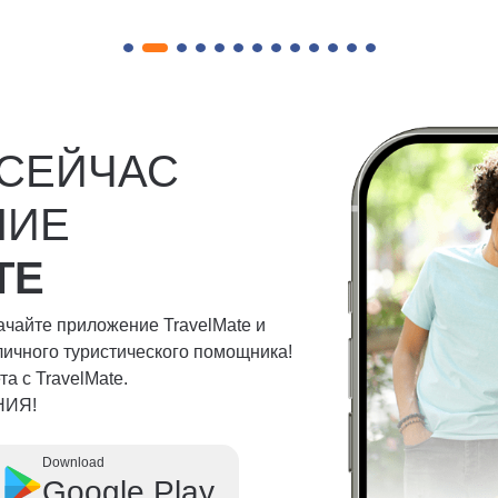
 СЕЙЧАС
НИЕ
TE
качайте приложение TravelMate и
личного туристического помощника!
а с TravelMate.
НИЯ!
Download
Google Play