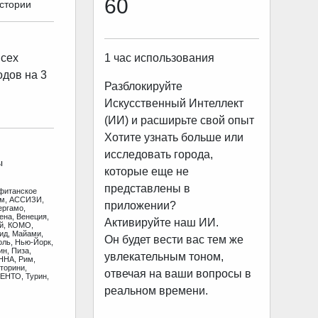
60
истории
1 час использования
всех
одов на 3
Разблокируйте
Искусственный Интеллект
(ИИ) и расширьте свой опыт
Хотите узнать больше или
исследовать города,
ы
которые еще не
представлены в
фитанское
ам, АССИЗИ,
приложении?
ергамо,
ена, Венеция,
Активируйте наш ИИ.
ай, КОМО,
ид, Майами,
Он будет вести вас тем же
оль, Нью-Йорк,
н, Пиза,
увлекательным тоном,
ННА, Рим,
торини,
отвечая на ваши вопросы в
ЕНТО, Турин,
реальном времени.