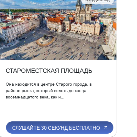
СТАРОМЕСТСКАЯ ПЛОЩАДЬ
К
Она находится в центре Старого города, в
Мо
районе рынка, который вплоть до конца
оп
восемнадцатого века, как и...
июл
СЛУШАЙТЕ 30 СЕКУНД БЕСПЛАТНО