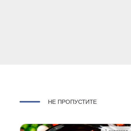
НЕ ПРОПУСТИТЕ
огид
1 аудиогид