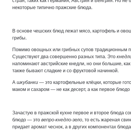
стран, таких как Германия, Австрия и Венгрия. Но не
некоторые типично пражские блюда.
В основе чешских блюд лежат мясо, картофель и овощ
грибы.
Помимо овощных или грибных супов традиционным п
Существуют два совершенно разных типа. Это
кн
e
дл
напоминают австрийские кнедли, но они большие, как
также бывают сладкие и со фруктовой начинкой.
А
шкуб
a
нки
— это картофельные клёцки, которые гото
маком и сахаром — не как десерт, а как первое блюдо
Зачастую в пражской кухне первое и второе блюда 
блюдо — это
вепро-кнедло-зело
, то есть жареная сви
придает аромат чеснок, а в других компонентах блюд