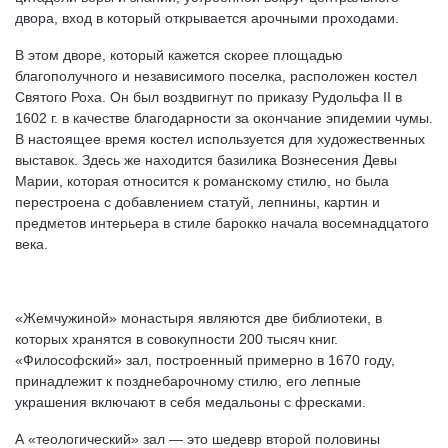
двора, вход в который открывается арочными проходами.
В этом дворе, который кажется скорее площадью
благополучного и независимого поселка, расположен костел
Святого Роха. Он был воздвигнут по приказу Рудольфа II в
1602 г. в качестве благодарности за окончание эпидемии чумы.
В настоящее время костел используется для художественных
выставок. Здесь же находится базилика Вознесения Девы
Марии, которая относится к романскому стилю, но была
перестроена с добавлением статуй, лепнины, картин и
предметов интерьера в стиле барoкко начала восемнадцатого
века.
«Жемчужиной» монастыря являются две библиотеки, в
которых хранятся в совокупности 200 тысяч книг.
«Философский» зал, построенный примерно в 1670 году,
принадлежит к позднебарочному стилю, его лепные
украшения включают в себя медальоны с фресками.
А «теологический» зал — это шедевр второй половины