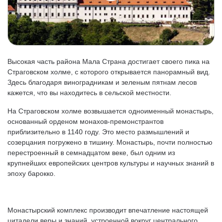
Высокая часть района Мала Страна достигает своего пика на
Страговском холме, с которого открывается панорамный вид.
Здесь благодаря виноградникам и зеленым пятнам лесов
кажется, что вы находитесь в сельской местности.
На Страговском холме возвышается одноименный монастырь,
основанный орденом монахов-премонстрантов
приблизительно в 1140 году. Это место размышлений и
созерцания погружено в тишину. Монастырь, почти полностью
перестроенный в семнадцатом веке, был одним из
крупнейших европейских центров культуры и научных знаний в
эпоху барoкко.
Монастырский комплекс производит впечатление настоящей
цитадели веры и знаний, устроенной вокруг центрального