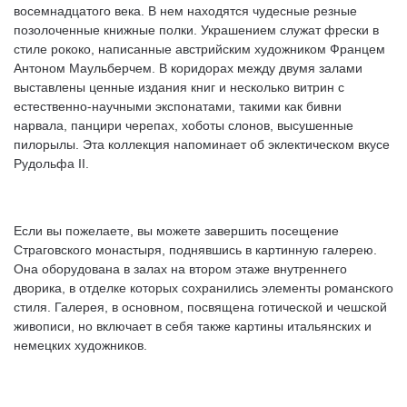
восемнадцатого века. В нем находятся чудесные резные
позолоченные книжные полки. Украшением служат фрески в
стиле рококo, написанные австрийским художником Францем
Антоном Маульберчем. В коридорах между двумя залами
выставлены ценные издания книг и несколько витрин с
естественно-научными экспонатами, такими как бивни
нарвала, панцири черепах, хоботы слонов, высушенные
пилорылы. Эта коллекция напоминает об эклектическом вкусе
Рудольфа II.
Если вы пожелаете, вы можете завершить посещение
Страговского монастыря, поднявшись в картинную галерею.
Она оборудована в залах на втором этаже внутреннего
дворика, в отделке которых сохранились элементы романского
стиля. Галерея, в основном, посвящена готической и чешской
живописи, но включает в себя также картины итальянских и
немецких художников.