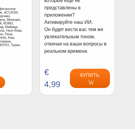
которые еще не
представлены в
фитанское
ам, АССИЗИ,
приложении?
ергамо,
ена, Венеция,
Активируйте наш ИИ.
ай, КОМО,
ид, Майами,
Он будет вести вас тем же
оль, Нью-Йорк,
н, Пиза,
увлекательным тоном,
ННА, Рим,
торини,
отвечая на ваши вопросы в
ЕНТО, Турин,
реальном времени.
€
КУПИТЬ
4,99