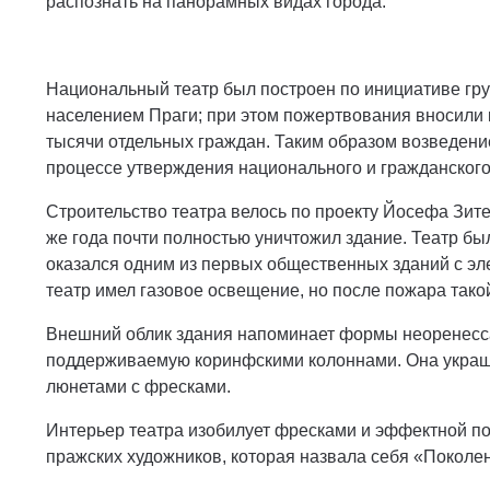
распознать на панорамных видах города.
Национальный театр был построен по инициативе гру
населением Праги; при этом пожертвования вносили к
тысячи отдельных граждан. Таким образом возведени
процессе утверждения национального и гражданского
Строительство театра велось по проекту Йoсефа Зитек
же года почти полностью уничтожил здание. Театр был
оказался одним из первых общественных зданий с эл
театр имел газовое освещение, но после пожара тако
Внешний облик здания напоминает формы неоренесса
поддерживаемую коринфскими колоннами. Она украше
люнетами с фресками.
Интерьер театра изобилует фресками и эффектной по
пражских художников, которая назвала себя «Поколе