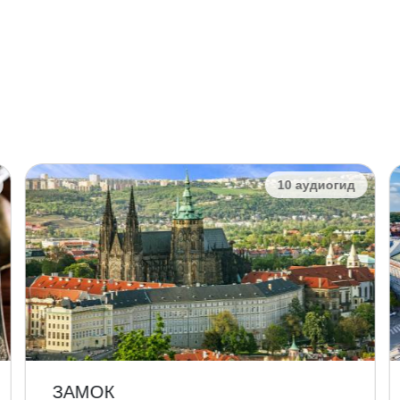
10 аудиогид
ЗАМОК