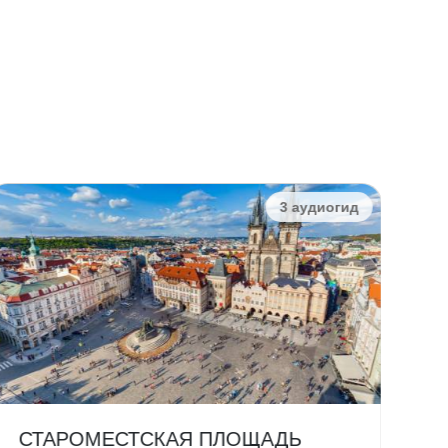
3 аудиогид
СТАРОМЕСТСКАЯ ПЛОЩАДЬ
К