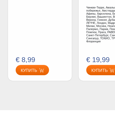
Чинкве-Терре, Амаль
побережье, Амстерд
Афины, барселона, Б
Берлин, Вашингтон, В
Верона, Гонконг, Дуб
ЛЕЧЧЕ, Лондон, Мадр
Милан, Москва, Неап
Палермо, Париж, Пеки
Помпеи, Прага, РАВЕ
Санкт-Петербург, Сан
Сингапур, ТОКИО, ТР
Флоренция
€ 8,99
€ 19,99
КУПИТЬ
КУПИТЬ