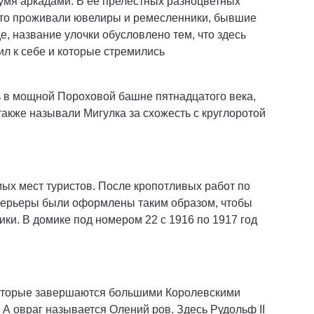
умя аркадами. В ее прелестных разноцветных
а-то проживали ювелиры и ремесленники, бывшие
е, название улочки обусловлено тем, что здесь
ил к себе и которые стремились
 в мощной Пороховой башне пятнадцатого века,
акже называли Мигулка за схожесть с круглоротой
ых мест туристов. После кропотливых работ по
нтерьеры были оформлены таким образом, чтобы
ики. В домике под номером 22 с 1916 по 1917 год
которые завершаются большими Королевскими
А овраг называется Олений ров. Здесь Рудольф II