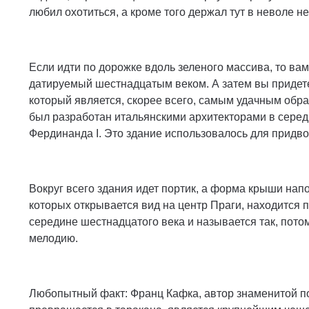
любил охотиться, а кроме того держал тут в неволе н
Если идти по дорожке вдоль зеленого массива, то вам 
датируемый шестнадцатым веком. А затем вы придете
который является, скорее всего, самым удачным обра
был разработан итальянскими архитекторами в сере
Фердинанда I. Это здание использовалось для придв
Вокруг всего здания идет портик, а форма крыши нап
которых открывается вид на центр Праги, находится
середине шестнадцатого века и называется так, пото
мелодию.
Любопытный факт: Франц Кaфка, автор знаменитой по