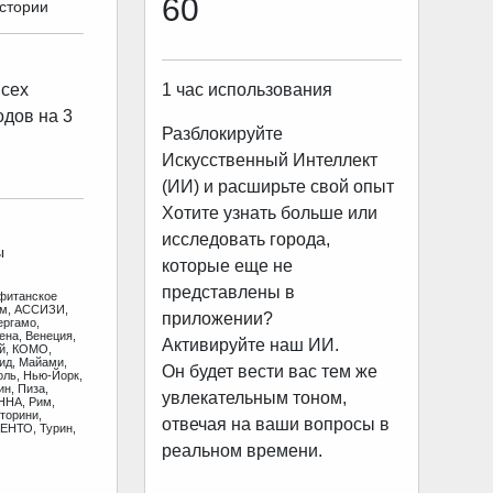
60
истории
1 час использования
всех
одов на 3
Разблокируйте
Искусственный Интеллект
(ИИ) и расширьте свой опыт
Хотите узнать больше или
исследовать города,
ы
которые еще не
представлены в
фитанское
ам, АССИЗИ,
приложении?
ергамо,
ена, Венеция,
Активируйте наш ИИ.
ай, КОМО,
ид, Майами,
Он будет вести вас тем же
оль, Нью-Йорк,
н, Пиза,
увлекательным тоном,
ННА, Рим,
торини,
отвечая на ваши вопросы в
ЕНТО, Турин,
реальном времени.