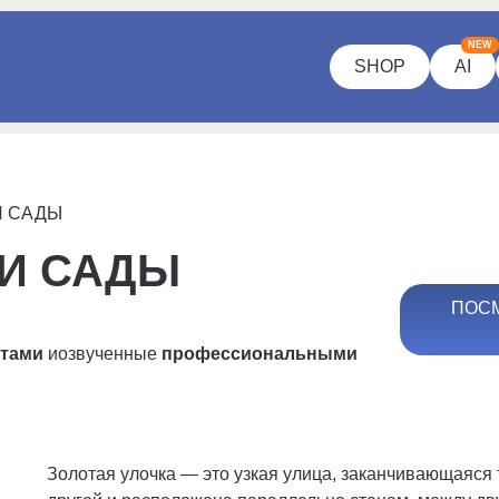
NEW
SHOP
AI
И САДЫ
 И САДЫ
ПОСМ
ртами
и
озвученные
профессиональными
Золотая улочка — это узкая улица, заканчивающаяся 