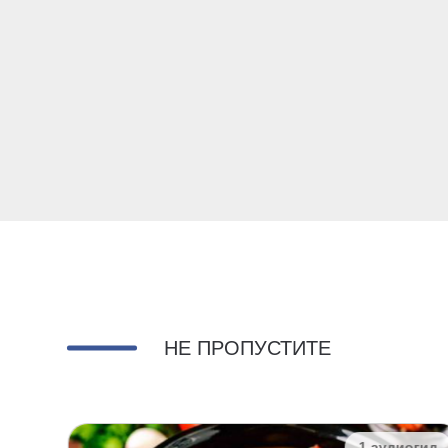
НЕ ПРОПУСТИТЕ
огид
1 аудиогид