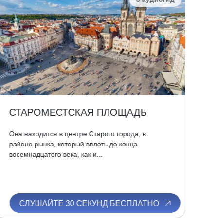
СТАРОМЕСТСКАЯ ПЛОЩАДЬ
К
Она находится в центре Старого города, в
Мо
районе рынка, который вплоть до конца
оп
восемнадцатого века, как и...
июл
СЛУШАЙТЕ 30 СЕКУНД БЕСПЛАТНО