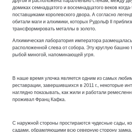
другой и расположена параллельно стенам, между дв
домиках семнадцатого и восемнадцатого веков когд
поставщиками королевского двора. А согласно легенд
обитали маги и алхимики, которых Рудольф II приблиз
трансформировать металлы в золото.
Алхимическая лаборатория императора размещалась
расположенной слева от собора. Эту круглую башню т
рыбой миногой, напоминающей угря.
В наше время улочка является одним из самых любим
реставрации, завершившихся в 2011 г., некоторые и
наглядно показывать, как жили и работали ремесленн
проживал Франц Кaфка.
С наружной стороны простираются чудесные сады, 
садами, обрамляющими всю северную сторону замка. 