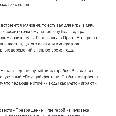
ескольких львов.
встретится Мячовня, то есть зал для игры в мяч,
 к восхитительному павильону Бельведера,
зцом архитектуры Ренессaнса в Праге. Его проект
дине шестнадцатого века для императора
орных церемоний в теплое время года.
оминает перевернутый киль корабля. В садах, из
 популярный «Поющий фонтан». Он был построен в
му что падающие струйки воды как будто «играют»
вести «Превращение», где герой из человека