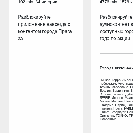
102 min, 34 истории
4776 min, 1579 
Разблокируйте
Разблокируйте
приложение навсегда с
аудиоконтент 
контентом города Прага
доступных гор
за
года по акции
Города включен
Чинкве-Терре, Амаль
побережье, Амстерд
Афины, барселона, Б
Берлин, Вашингтон, В
Верона, Гонконг, Дуб
ЛЕЧЧЕ, Лондон, Мадр
Милан, Москва, Неап
Палермо, Париж, Пеки
Помпеи, Прага, РАВЕ
Санкт-Петербург, Сан
Сингапур, ТОКИО, ТР
Флоренция