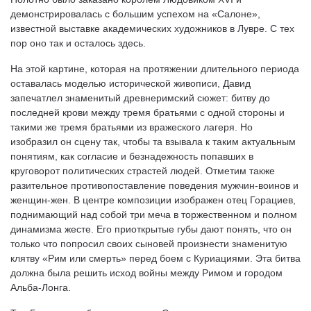
демонстрировалась с большим успехом на «Салоне»,
известной выставке академических художников в Лувре. С тех
пор оно так и осталось здесь.
На этой картине, которая на протяжении длительного периода
оставалась моделью исторической живописи, Давид
запечатлел знаменитый древнеримский сюжет: битву до
последней крови между тремя братьями с одной стороны и
такими же тремя братьями из вражеского лагеря. Но
изобразил он сцену так, чтобы та взывала к таким актуальным
понятиям, как согласие и безнадежность попавших в
круговорот политических страстей людей. Отметим также
разительное противопоставление поведения мужчин-воинов и
женщин-жен. В центре композиции изображен отец Горациев,
поднимающий над собой три меча в торжественном и полном
динамизма жесте. Его приоткрытые губы дают понять, что он
только что попросил своих сыновей произнести знаменитую
клятву «Рим или смерть» перед боем с Куриациями. Эта битва
должна была решить исход войны между Римом и городом
Альба-Лонга.