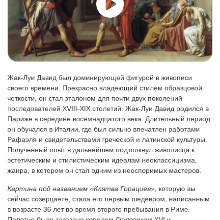
Жак-Луи Давид был доминирующей фигурой в живописи
своего времени. Прекрасно владеющий стилем образцовой
четкости, он стал эталоном для почти двух поколений
последователей XVIII-XIX столетий. Жак-Луи Давид родился в
Париже в середине восемнадцатого века. Длительный период
он обучался в Италии, где был сильно впечатлен работами
Рафаэля и свидетельствами греческой и латинской культуры.
Полученный опыт в дальнейшем подтолкнул живописца к
эстетическим и стилистическим идеалам неоклассицизма,
жанра, в котором он стал одним из неоспоримых мастеров.
Картина под названием «Клятва Горациев»
, которую вы
сейчас созерцаете, стала его первым шедевром, написанным
в возрасте 36 лет во время второго пребывания в Риме.
Полотно было заказано королем Людовиком XVI и