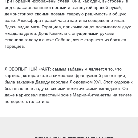
Три Горация изображены слева. Они, как один, выстроены в
ряд с расставленными ногами и вытянутой правой рукой,
демонстрируя своими позами твердую решимость и общую
волю. Атмосфера правой части картины совершенно иная.
Здесь видна мать Горациев, прикрывающая покрывалом двух
младших детей. Дочь Камилла с опущенными руками
склонила голову к снохе Сабине, жене старшего из братьев
Горациев.
ЛЮБОПЫТНЫЙ ФАКТ: самым забавным является то, что
картина, которая стала символом французской революции,
была заказана Давиду королем Людовиком XVI. Этот художник
был явно не в ладу со своими политическими взглядами. Он
даже нарисовал известный эскиз Марии-Антуанетты на телеге
по дороге к гильотине.