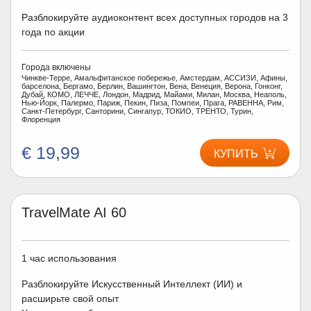
Разблокируйте аудиоконтент всех доступных городов на 3
года по акции
Города включены
Чинкве-Терре, Амальфитанское побережье, Амстердам, АССИЗИ, Афины,
барселона, Бергамо, Берлин, Вашингтон, Вена, Венеция, Верона, Гонконг,
Дубай, КОМО, ЛЕЧЧЕ, Лондон, Мадрид, Майами, Милан, Москва, Неаполь,
Нью-Йорк, Палермо, Париж, Пекин, Пиза, Помпеи, Прага, РАВЕННА, Рим,
Санкт-Петербург, Санторини, Сингапур, ТОКИО, ТРЕНТО, Турин,
Флоренция
€ 19,99
КУПИТЬ
TravelMate AI 60
1 час использования
Разблокируйте Искусственный Интеллект (ИИ) и
расширьте свой опыт