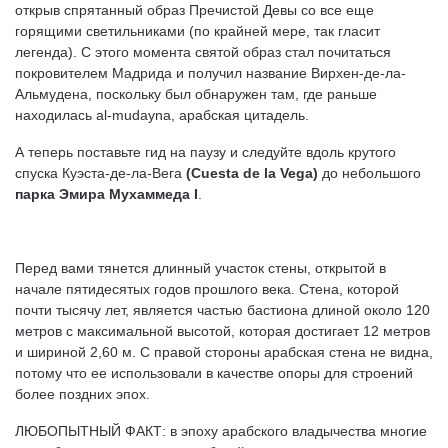
открыв спрятанный образ Пречистой Девы со все еще
горящими светильниками (по крайней мере, так гласит
легенда). С этого момента святой образ стал почитаться
покровителем Мадрида и получил название Вирхен-де-ла-
Альмудена, поскольку был обнаружен там, где раньше
находилась al-mudayna, арабская цитадель.
А теперь поставьте гид на паузу и следуйте вдоль крутого
спуска Куэста-де-ла-Вега
(Cuesta de la Vega)
до небольшого
парка Эмира Мухаммеда I
.
Перед вами тянется длинный участок стены, открытой в
начале пятидесятых годов прошлого века. Стена, которой
почти тысячу лет, является частью бастиона длиной около 120
метров с максимальной высотой, которая достигает 12 метров
и шириной 2,60 м. С правой стороны арабская стена не видна,
потому что ее использовали в качестве опоры для строений
более поздних эпох.
ЛЮБОПЫТНЫЙ ФАКТ: в эпоху арабского владычества многие