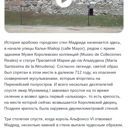
История арабских городских стен Мадрида начинается здесь,
в начале улицы Калье-Майор (calle Mayor), рядом с ярким
зданием Музея Королевских коллекций (Museo de Colleciones
Reales) и статуи Пресвятой Марии-де-ла-Альмудена (María
Santissima de la Almudena). Согласно легенде, святой образ
был спрятан в этом месте в далеком 712 году, из опасения
осквернения мусульманами, которые вторглись на
Пиренейский полуостров. И всего несколько десятилетий
спустя эмир Мухаммед I завоевал простое на то время
селение и возвел здесь первый «альказар», то есть крепость,
на месте которой сейчас возвышается Королевский дворец.
Позднее крепость была окружена двухкилометровой стеной.
Три столетия спустя, когда король Альфонсо VI отвоевал
Мадрид, несколько камней в стене выпали чудесным образом,