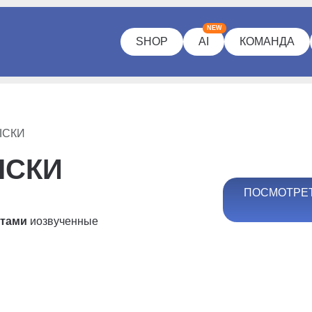
NEW
SHOP
AI
КОМАНДА
ЫСКИ
ЫСКИ
ПОСМОТРЕТ
ртами
и
озвученные