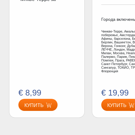
Города включен
Чинкве-Терре, Амаль
побережье, Амстерд
Афины, барселона, Б
Берлин, Вашингтон, В
Верона, Гонконг, Дуб
ЛЕЧЧЕ, Лондон, Мадр
Милан, Москва, Неап
Палермо, Париж, Пеки
Помпеи, Прага, РАВЕ
Санкт-Петербург, Сан
Сингапур, ТОКИО, ТР
Флоренция
€ 8,99
€ 19,99
КУПИТЬ
КУПИТЬ