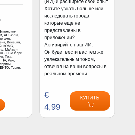
(ИИ) и расширьте свой опыт
Хотите узнать больше или
исследовать города,
ы
которые еще не
представлены в
фитанское
ам, АССИЗИ,
приложении?
ергамо,
ена, Венеция,
Активируйте наш ИИ.
ай, КОМО,
ид, Майами,
Он будет вести вас тем же
оль, Нью-Йорк,
н, Пиза,
увлекательным тоном,
ННА, Рим,
торини,
отвечая на ваши вопросы в
ЕНТО, Турин,
реальном времени.
€
КУПИТЬ
4,99