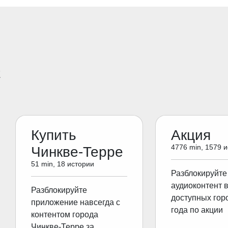
E
Купить
Акция
4776 min, 1579 
Чинкве-Терре
51 min, 18 истории
Разблокируйте
аудиоконтент 
Разблокируйте
доступных гор
приложение навсегда с
года по акции
контентом города
Чинкве-Терре за