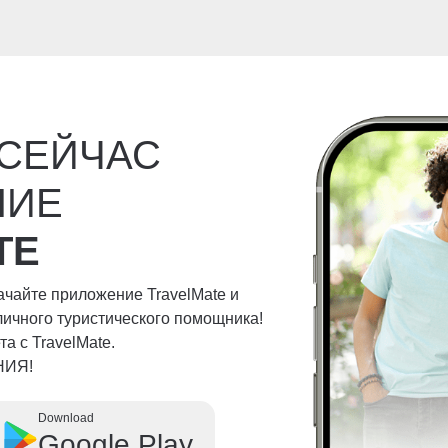
 СЕЙЧАС
НИЕ
TE
качайте приложение TravelMate и
личного туристического помощника!
а с TravelMate.
НИЯ!
Download
Google Play