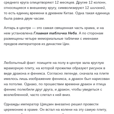
среднего круга олицетворяют 12 месяцев. Другие 12 колонн,
относящиеся к внешнему кругу, символизируют 12
шичэней
,
то есть единиц времени в древнем Китае. Одна такая единица
была равна двум часам.
Алтарь в центре — это самая священная часть храма, и на
нем установлена
Главная табличка Неба
. А по сторонам
размещены четыре мемориальные таблички с именами
предков императоров из династии Цин.
Любопытный факт: поищите на полу в центре зала круглую
мраморную плиту, на которой прожилки образуют рисунок в
виде дракона и феникса. Согласно легенде, сначала на плите
имелось лишь изображение феникса, а дракон был нарисован
на потолке. Однако, по прошествии времени дракон и птица
феникс полюбили друг друга, и дракон, чтобы увидеться с
возлюбленной, часто слетал к ней вниз.
Однажды император Цзяцзин внезапно решил провести
церемонию в храме. Он встал на колени на эту самую плиту,