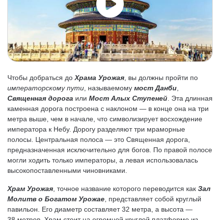
Чтобы добраться до
Храма Урожая
, вы должны пройти по
императорскому пути
, называемому
мост Данби
,
Священная дорога
или
Мост Алых Ступеней
. Эта длинная
каменная дорога построена с наклоном — в конце она на три
метра выше, чем в начале, что символизирует восхождение
императора к Небу. Дорогу разделяют три мраморные
полосы. Центральная полоса — это Священная дорога,
предназначенная исключительно для богов. По правой полосе
могли ходить только императоры, а левая использовалась
высокопоставленными чиновниками.
Храм Урожая
, точное название которого переводится как
Зал
Молитв о Богатом Урожае
, представляет собой круглый
павильон. Его диаметр составляет 32 метра, а высота —
38 метров. Храм стоит на огромной круглой платформе из