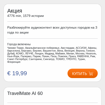
Акция
4776 min, 1579 истории
Разблокируйте аудиоконтент всех доступных городов на 3
года по акции
Города включены
Чинкве-Терре, Амальфитанское побережье, Амстердам, АССИЗИ, Афины,
барселона, Бергамо, Берлин, Вашингтон, Вена, Венеция, Верона, Гонконг,
Дубай, КОМО, ЛЕЧЧЕ, Лондон, Мадрид, Майами, Милан, Москва, Неаполь,
Нью-Йорк, Палермо, Париж, Пекин, Пиза, Помпеи, Прага, РАВЕННА, Рим,
Санкт-Петербург, Санторини, Сингапур, ТОКИО, ТРЕНТО, Турин,
Флоренция
€ 19,99
КУПИТЬ
TravelMate AI 60