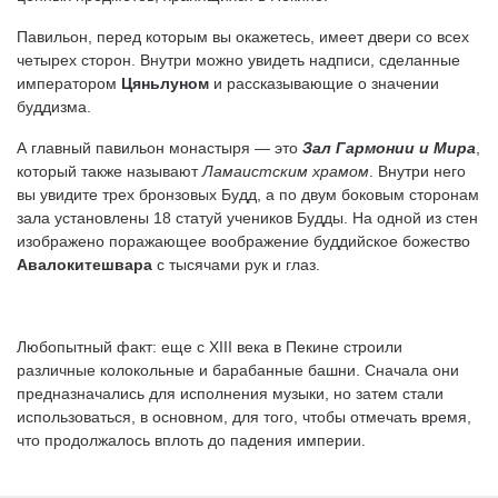
Павильон, перед которым вы окажетесь, имеет двери со всех
четырех сторон. Внутри можно увидеть надписи, сделанные
императором
Цяньлуном
и рассказывающие о значении
буддизма.
А главный павильон монастыря — это
Зал Гармонии и Мира
,
который также называют
Ламаистским храмом
. Внутри него
вы увидите трех бронзовых Будд, а по двум боковым сторонам
зала установлены 18 статуй учеников Будды. На одной из стен
изображено поражающее воображение буддийское божество
Авалокитешвара
с тысячами рук и глаз.
Любопытный факт: еще с XIII века в Пекине строили
различные колокольные и барабанные башни. Сначала они
предназначались для исполнения музыки, но затем стали
использоваться, в основном, для того, чтобы отмечать время,
что продолжалось вплоть до падения империи.