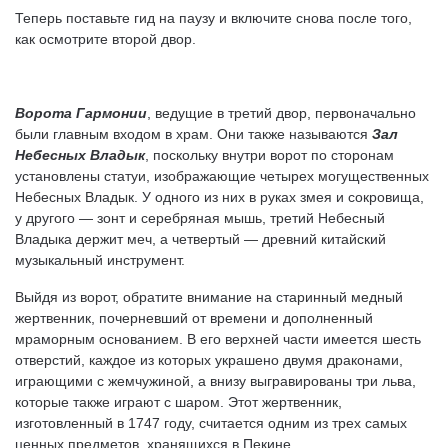
Теперь поставьте гид на паузу и включите снова после того,
как осмотрите второй двор.
Ворота Гармонии
, ведущие в третий двор, первоначально
были главным входом в храм. Они также называются
Зал
Небесных Владык
, поскольку внутри ворот по сторонам
установлены статуи, изображающие четырех могущественных
Небесных Владык. У одного из них в руках змея и сокровища,
у другого — зонт и серебряная мышь, третий Небесный
Владыка держит меч, а четвертый — древний китайский
музыкальный инструмент.
Выйдя из ворот, обратите внимание на старинный медный
жертвенник, почерневший от времени и дополненный
мраморным основанием. В его верхней части имеется шесть
отверстий, каждое из которых украшено двумя драконами,
играющими с жемчужиной, а внизу выгравированы три льва,
которые также играют с шаром. Этот жертвенник,
изготовленный в 1747 году, считается одним из трех самых
ценных предметов, хранящихся в Пекине.