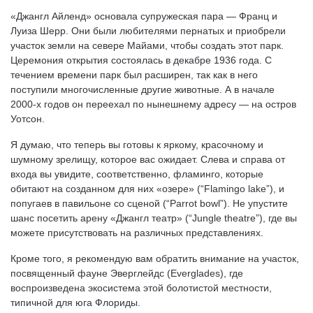
«Джангл Айленд» основала супружеская пара — Франц и
Луиза Шерр. Они были любителями пернатых и приобрели
участок земли на севере Майами, чтобы создать этот парк.
Церемония открытия состоялась в декабре 1936 года. С
течением времени парк был расширен, так как в него
поступили многочисленные другие животные. А в начале
2000-х годов он переехал по нынешнему адресу — на остров
Уотсон.
Я думаю, что теперь вы готовы к яркому, красочному и
шумному зрелищу, которое вас ожидает. Слева и справа от
входа вы увидите, соответственно, фламинго, которые
обитают на созданном для них «озере» (“Flamingo lake”), и
попугаев в павильоне со сценой (“Parrot bowl”). Не упустите
шанс посетить арену «Джангл театр» (“Jungle theatre”), где вы
можете присутствовать на различных представлениях.
Кроме того, я рекомендую вам обратить внимание на участок,
посвященный фауне Эверглейдс (Everglades), где
воспроизведена экосистема этой болотистой местности,
типичной для юга Флориды.