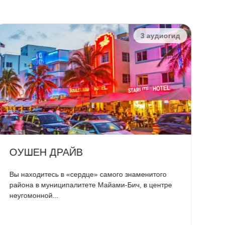
3 аудиогид
ОУШЕН ДРАЙВ
Э
Вы находитесь в «сердце» самого знаменитого
Эт
района в муниципалитете Майами-Бич, в центре
ме
неугомонной...
Пе