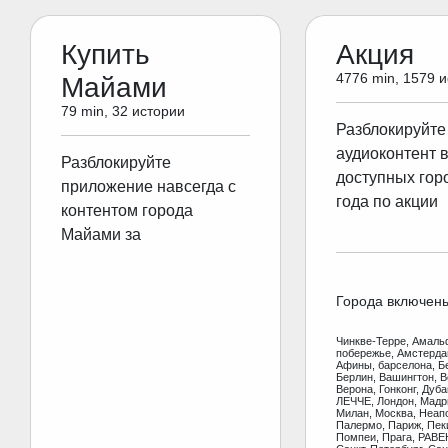
Купить
Акция
4776 min, 1579 
Майами
79 min, 32 истории
Разблокируйте
аудиоконтент 
Разблокируйте
доступных гор
приложение навсегда с
года по акции
контентом города
Майами за
Города включен
Чинкве-Терре, Амаль
побережье, Амстерд
Афины, барселона, Б
Берлин, Вашингтон, В
Верона, Гонконг, Дуб
ЛЕЧЧЕ, Лондон, Мадр
Милан, Москва, Неап
Палермо, Париж, Пеки
Помпеи, Прага, РАВЕ