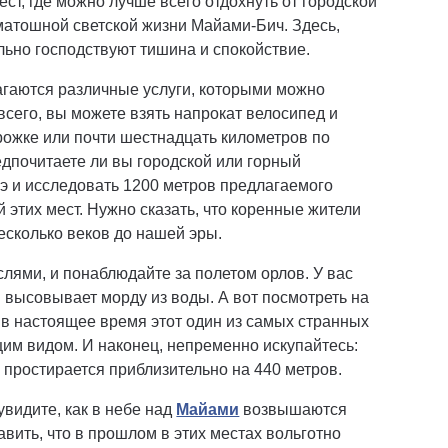
ест, где можно лучше всего отдохнуть от городской
матошной светской жизни Майами-Бич. Здесь,
льно господствуют тишина и спокойствие.
агаются различные услуги, которыми можно
всего, вы можете взять напрокат велосипед и
рожке или почти шестнадцать километров по
едпочитаете ли вы городской или горный
оэ и исследовать 1200 метров предлагаемого
 этих мест. Нужно сказать, что коренные жители
есколько веков до нашей эры.
лями, и понаблюдайте за полетом орлов. У вас
я высовывает морду из воды. А вот посмотреть на
о в настоящее время этот один из самых странных
м видом. И наконец, непременно искупайтесь:
 простирается приблизительно на 440 метров.
увидите, как в небе над
Майами
возвышаются
вить, что в прошлом в этих местах вольготно