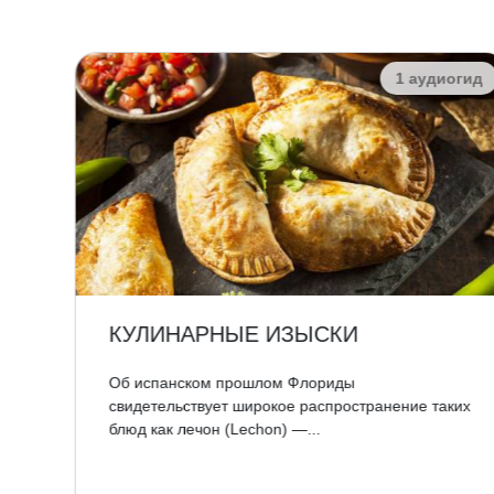
огид
1 аудиогид
КУЛИНАРНЫЕ ИЗЫСКИ
не
Об испанском прошлом Флориды
тут
свидетельствует широкое распространение таких
блюд как лечон (Lechon) —...