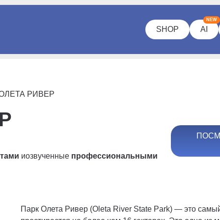
NEW
SHOP
AI
 ОЛЕТА РИВЕР
Р
ПОСМ
ртами
и
озвученные
профессиональными
Парк Олета Ривер (Oleta River State Park) — это сам