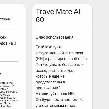
TravelMate AI
60
истории
1 час использования
всех
одов на 3
Разблокируйте
Искусственный Интеллект
(ИИ) и расширьте свой опыт
Хотите узнать больше или
исследовать города,
ы
которые еще не
представлены в
фитанское
ам, АССИЗИ,
приложении?
ергамо,
ена, Венеция,
Активируйте наш ИИ.
ай, КОМО,
ид, Майами,
Он будет вести вас тем же
оль, Нью-Йорк,
н, Пиза,
увлекательным тоном,
ННА, Рим,