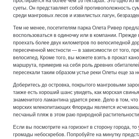
простирается на более чем 16 гектарах. Это одно из м
суеты. Он представляет собой противоположность су
среди мангровых лесов и извилистых лагун, безразде
Тем не менее, посетителям парка Олета Ривер предл
воспользоваться в одиночку или в компании. Прежде 
проехать более двух километров по велосипедной до
пересеченной местности — в зависимости от того, пр
велосипед. Кроме того, вы можете взять в прокат кан
маршрута, примерив на себя роль древних обитателей
пересекали таким образом устье реки Олеты еще за н
Доберитесь до островка, покрытого мангровыми зарос
также есть хороший шанс увидеть, как морская свинь
знаменитого ламантина удается реже. Дело в том, чт
морских млекопитающих Флориды является исчезающи
песчаный пляж в этом раю природной растительности
Если вы посмотрите на горизонт в сторону города, то 
громады небоскребов. Попробуйте на минутку предста