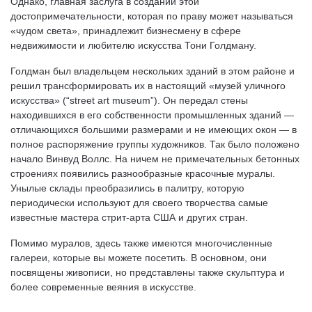
Однако, главная заслуга в создании этой
достопримечательности, которая по праву может называться
«чудом света», принадлежит бизнесмену в сфере
недвижимости и любителю искусства Тони Голдману.
Голдман был владельцем нескольких зданий в этом районе и
решил трансформировать их в настоящий «музей уличного
искусства» (“street art museum”). Он передал стены
находившихся в его собственности промышленных зданий —
отличающихся большими размерами и не имеющих окон — в
полное распоряжение группы художников. Так было положено
начало Винвуд Воллс. На ничем не примечательных бетонных
строениях появились разнообразные красочные муралы.
Унылые склады преобразились в палитру, которую
периодически используют для своего творчества самые
известные мастера стрит-арта США и других стран.
Помимо муралов, здесь также имеются многочисленные
галереи, которые вы можете посетить. В основном, они
посвящены живописи, но представлены также скульптура и
более современные веяния в искусстве.