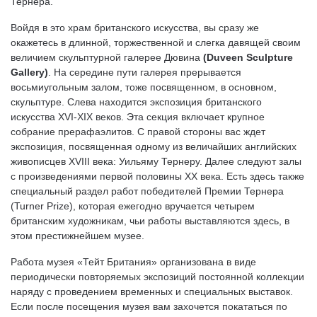
Тернера.
Войдя в это храм британского искусства, вы сразу же
окажетесь в длинной, торжественной и слегка давящей своим
величием скульптурной галерее Дювина
(
Duveen
Sculpture
Gallery
)
. На середине пути галерея прерывается
восьмиугольным залом, тоже посвященном, в основном,
скульптуре. Слева находится экспозиция британского
искусства XVI-XIX веков. Эта секция включает крупное
собрание прерафаэлитов. С правой стороны вас ждет
экспозиция, посвященная одному из величайших английских
живописцев XVIII века: Уильяму Тернеру. Далее следуют залы
с произведениями первой половины ХХ века. Есть здесь также
специальный раздел работ победителей Премии Тернера
(Turner Prize), которая ежегодно вручается четырем
британским художникам, чьи работы выставляются здесь, в
этом престижнейшем музее.
Работа музея «Тейт Британия» организована в виде
периодически повторяемых экспозиций постоянной коллекции
наряду с проведением временных и специальных выставок.
Если после посещения музея вам захочется покататься по