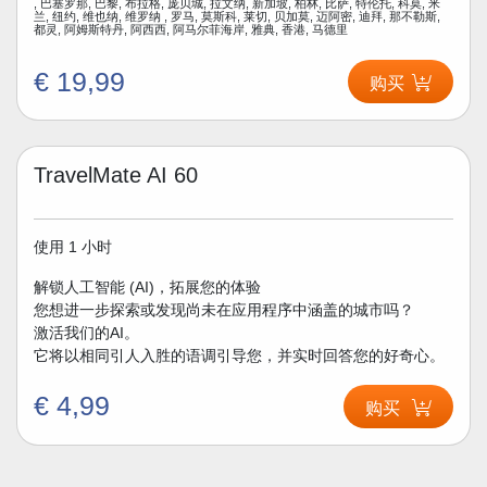
, 巴塞罗那, 巴黎, 布拉格, 庞贝城, 拉文纳, 新加坡, 柏林, 比萨, 特伦托, 科莫, 米
兰, 纽约, 维也纳, 维罗纳 , 罗马, 莫斯科, 莱切, 贝加莫, 迈阿密, 迪拜, 那不勒斯,
都灵, 阿姆斯特丹, 阿西西, 阿马尔菲海岸, 雅典, 香港, 马德里
€ 19,99
购买
TravelMate AI 60
使用 1 小时
解锁人工智能 (AI)，拓展您的体验
您想进一步探索或发现尚未在应用程序中涵盖的城市吗？
激活我们的AI。
它将以相同引人入胜的语调引导您，并实时回答您的好奇心。
€ 4,99
购买