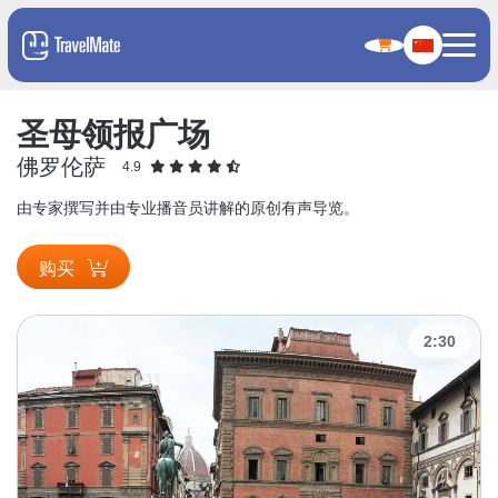
圣母领报广场
佛罗伦萨
4.9
由专家撰写并由专业播音员讲解的原创有声导览。
购买
2:30