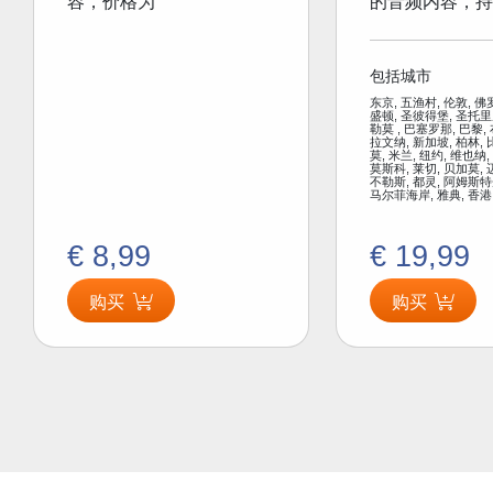
容，价格为
的音频内容，持
包括城市
东京, 五渔村, 伦敦, 佛
盛顿, 圣彼得堡, 圣托里
勒莫 , 巴塞罗那, 巴黎,
拉文纳, 新加坡, 柏林, 
莫, 米兰, 纽约, 维也纳,
莫斯科, 莱切, 贝加莫, 
不勒斯, 都灵, 阿姆斯特
马尔菲海岸, 雅典, 香港
€ 8,99
€ 19,99
购买
购买