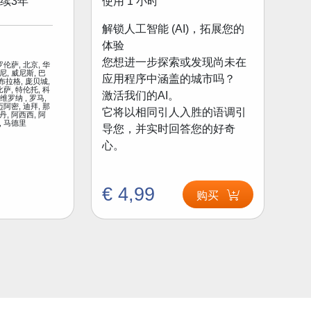
使用 1 小时
续3年
解锁人工智能 (AI)，拓展您的
体验
您想进一步探索或发现尚未在
罗伦萨, 北京, 华
尼, 威尼斯, 巴
应用程序中涵盖的城市吗？
 布拉格, 庞贝城,
比萨, 特伦托, 科
激活我们的AI。
 维罗纳 , 罗马,
迈阿密, 迪拜, 那
它将以相同引人入胜的语调引
丹, 阿西西, 阿
, 马德里
导您，并实时回答您的好奇
心。
€ 4,99
购买