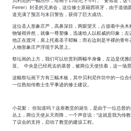
贝利尼的一幅杰作，绘画于15世纪下半叶。 要知道，这个祭
Ferrer）封圣的兄弟会，这位修士原籍西班牙，由于道
道充满了预言与末日警告，获得了巨大成功。
这位圣人形象庄严，高鼻深目，两眼望天，占据着中央木
物皱褶井然，就像一尊塑像，迅速给人以权威的印象；左
他正在渡河，肩上托着圣子耶稣；而右边则是半裸的青年
人物形象庄严浮现于风景上。
祭坛画的上方，我们可以欣赏到两幅半身像，左边是优雅
亚。 中央是已经死去的基督，被两位天使扶着，这一场
这幅祭坛画下方有三幅木板，其中贝利尼作坊中的一位合
一位熟知传教士生平事迹的修士建议。
小花絮： 你知道吗？这座教堂的诞生，是由于一位总督的
丛上，两位天使从天而降，一个声音说：“这就是我为传教
了议会的支持，启动了教堂的建设工程。