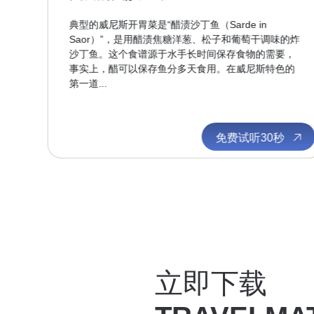
的
典型的威尼斯开胃菜是“醋渍沙丁鱼（Sarde in
百
Saor）”，是用醋渍焦糖洋葱、松子和葡萄干调味的炸
最
沙丁鱼。这个食谱源于水手长时间保存食物的需要，
河
事实上，醋可以保存鱼分多天食用。在威尼斯特色的
第一道...
秒
免费试听30秒
立即下载