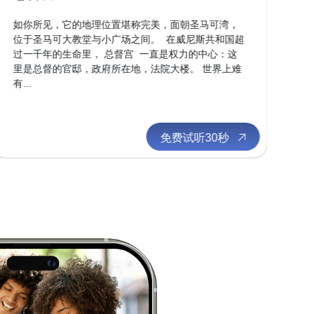
如你所见，它的地理位置堪称完美，面朝圣马可湾，
如
位于圣马可大教堂与小广场之间。 在威尼斯共和国超
行
过一千年的生命里， 总督宫 一直是权力的中心：这
忘
里是总督的官邸，政府所在地，法院大楼。 世界上难
就
有...
空地
免费试听30秒