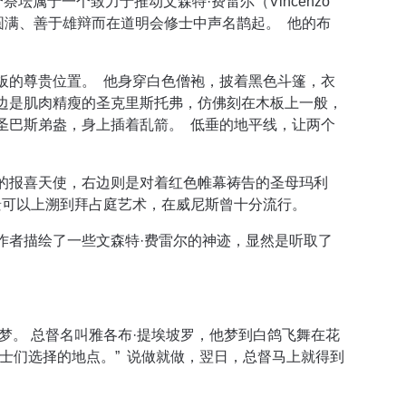
坛属于一个致力于推动文森特·费雷尔（Vincenzo
德圆满、善于雄辩而在道明会修士中声名鹊起。 他的布
板的尊贵位置。 他身穿白色僧袍，披着黑色斗篷，衣
边是肌肉精瘦的圣克里斯托弗，仿佛刻在木板上一般，
圣巴斯弟盎，身上插着乱箭。 低垂的地平线，让两个
的报喜天使，右边则是对着红色帷幕祷告的圣母玛利
景可以上溯到拜占庭艺术，在威尼斯曾十分流行。
作者描绘了一些文森特·费雷尔的神迹，显然是听取了
梦。 总督名叫雅各布·提埃坡罗，他梦到白鸽飞舞在花
士们选择的地点。” 说做就做，翌日，总督马上就得到