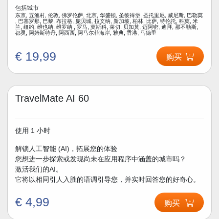
包括城市
东京, 五渔村, 伦敦, 佛罗伦萨, 北京, 华盛顿, 圣彼得堡, 圣托里尼, 威尼斯, 巴勒莫
, 巴塞罗那, 巴黎, 布拉格, 庞贝城, 拉文纳, 新加坡, 柏林, 比萨, 特伦托, 科莫, 米
兰, 纽约, 维也纳, 维罗纳 , 罗马, 莫斯科, 莱切, 贝加莫, 迈阿密, 迪拜, 那不勒斯,
都灵, 阿姆斯特丹, 阿西西, 阿马尔菲海岸, 雅典, 香港, 马德里
€ 19,99
购买
TravelMate AI 60
使用 1 小时
解锁人工智能 (AI)，拓展您的体验
您想进一步探索或发现尚未在应用程序中涵盖的城市吗？
激活我们的AI。
它将以相同引人入胜的语调引导您，并实时回答您的好奇心。
€ 4,99
购买