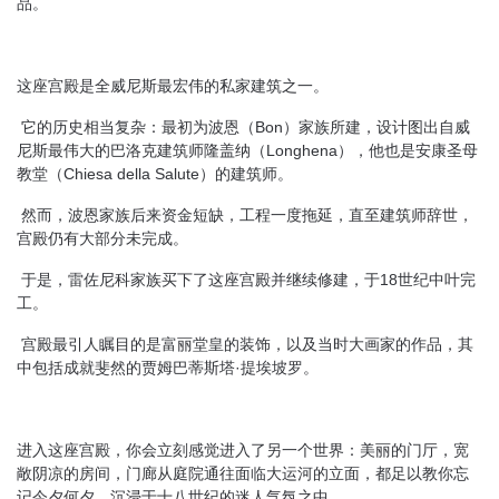
品。
这座宫殿是全威尼斯最宏伟的私家建筑之一。
它的历史相当复杂：最初为波恩（Bon）家族所建，设计图出自威
尼斯最伟大的巴洛克建筑师隆盖纳（Longhena），他也是安康圣母
教堂（Chiesa della Salute）的建筑师。
然而，波恩家族后来资金短缺，工程一度拖延，直至建筑师辞世，
宫殿仍有大部分未完成。
于是，雷佐尼科家族买下了这座宫殿并继续修建，于18世纪中叶完
工。
宫殿最引人瞩目的是富丽堂皇的装饰，以及当时大画家的作品，其
中包括成就斐然的贾姆巴蒂斯塔·提埃坡罗。
进入这座宫殿，你会立刻感觉进入了另一个世界：美丽的门厅，宽
敞阴凉的房间，门廊从庭院通往面临大运河的立面，都足以教你忘
记今夕何夕，沉浸于十八世纪的迷人气氛之中。