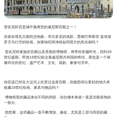
雷佐尼科宫是城中最典型的威尼斯宫殿之一！
你喜欢维瓦尔第的交响曲，哥尔多尼的戏剧，贾姆巴蒂斯塔·提埃坡
罗天马行空的绘画，加莱纳托明净得如同照片的风光画吗？
雷佐尼科家族的宫殿以及里面的博物馆，将带你穿越时光，回到18
世纪盛期。即使18世纪标志着威尼斯共和国的终结，那也是一个璀
璨夺目的世纪，盛产艺术、文化、戏剧、奢侈与浮华。
你应该已经在大运河上欣赏过这座宫殿，你能想得出更好的地方来
收藏18世纪绘画、家具与物品吗？
博物馆里的藏品来自不同的府邸，但仿佛本来就一直是宫殿装饰的
一部分。
想想看，这些藏品一直不断增加、修改，尤其是三层与四层的藏