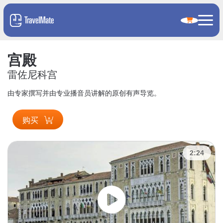
宫殿
雷佐尼科宫
由专家撰写并由专业播音员讲解的原创有声导览。
购买
2:24