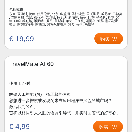
包括城市
东京, 五渔村, 伦敦, 佛罗伦萨, 北京, 华盛顿, 圣彼得堡, 圣托里尼, 威尼斯, 巴勒莫
, 巴塞罗那, 巴黎, 布拉格, 庞贝城, 拉文纳, 新加坡, 柏林, 比萨, 特伦托, 科莫, 米
兰, 纽约, 维也纳, 维罗纳 , 罗马, 莫斯科, 莱切, 贝加莫, 迈阿密, 迪拜, 那不勒斯,
都灵, 阿姆斯特丹, 阿西西, 阿马尔菲海岸, 雅典, 香港, 马德里
€ 19,99
购买
TravelMate AI 60
使用 1 小时
解锁人工智能 (AI)，拓展您的体验
您想进一步探索或发现尚未在应用程序中涵盖的城市吗？
激活我们的AI。
它将以相同引人入胜的语调引导您，并实时回答您的好奇心。
€ 4,99
购买