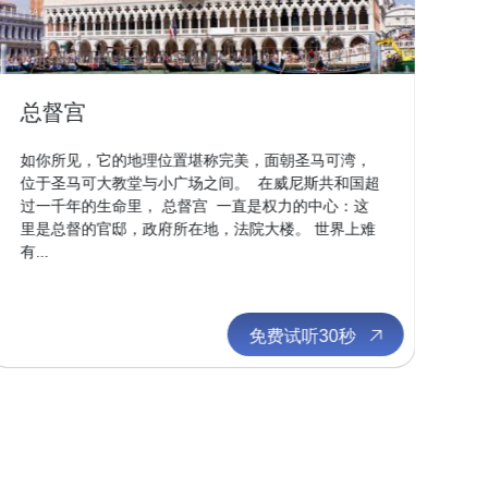
总督宫
大
如你所见，它的地理位置堪称完美，面朝圣马可湾，
如
位于圣马可大教堂与小广场之间。 在威尼斯共和国超
行
过一千年的生命里， 总督宫 一直是权力的中心：这
忘
里是总督的官邸，政府所在地，法院大楼。 世界上难
就
有...
空地
免费试听30秒