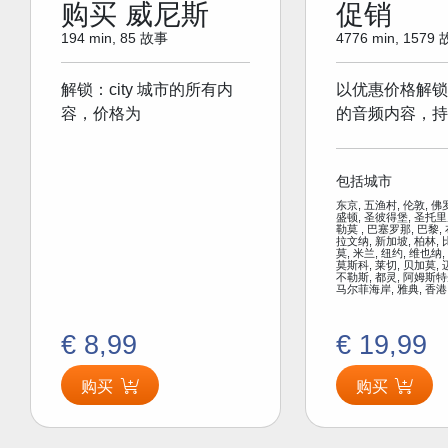
购买 威尼斯
促销
194 min, 85 故事
4776 min, 1579
解锁：city 城市的所有内
以优惠价格解锁
容，价格为
的音频内容，持
包括城市
东京, 五渔村, 伦敦, 佛
盛顿, 圣彼得堡, 圣托里
勒莫 , 巴塞罗那, 巴黎,
拉文纳, 新加坡, 柏林, 
莫, 米兰, 纽约, 维也纳,
莫斯科, 莱切, 贝加莫, 
不勒斯, 都灵, 阿姆斯特
马尔菲海岸, 雅典, 香港
€ 8,99
€ 19,99
购买
购买