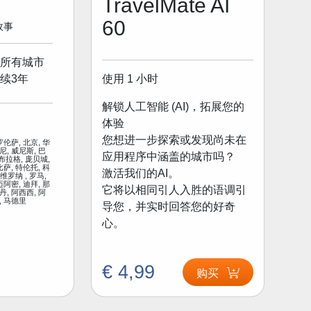
TravelMate AI
60
 故事
所有城市
使用 1 小时
续3年
解锁人工智能 (AI)，拓展您的
体验
您想进一步探索或发现尚未在
罗伦萨, 北京, 华
尼, 威尼斯, 巴
应用程序中涵盖的城市吗？
 布拉格, 庞贝城,
比萨, 特伦托, 科
激活我们的AI。
 维罗纳 , 罗马,
迈阿密, 迪拜, 那
它将以相同引人入胜的语调引
丹, 阿西西, 阿
, 马德里
导您，并实时回答您的好奇
心。
€ 4,99
购买