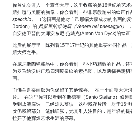
你首先会进入一个豪华大厅，这里收藏的是16世纪的艺术
斯挂毯与美丽的胸像，你会看到一些非宗教题材的绘画作
specchio）
（这幅画是他对自己那幅大获成功的名画的复制
Bordon）的
风景里的维纳斯（Venere nel paesaggio）
，
自安德卫普的大师安东尼·范戴克(Anton Van Dyck
此后的展厅里，陈列着15至17世纪的其他重要外国作品
斯大师之手。
在威尼斯陶瓷藏品中，你会看到一些小巧精致的作品，还可以看到吉安
为罗马纳沃纳广场四河喷泉绘的素描图，以及两幅弗朗切斯科·瓜
画。
而佛兰凯蒂画廊为你保留了其他惊喜。 在一个面朝大运河
片。 在这里你可以看到圣斯德望（Santo Stefano
受到盐渍腐蚀，已经难以辨认，这些残存片段，对于16
女
仍残留部分，笔触细腻，尤其引人注目的，是年轻的提
拉开了他辉煌艺术生涯的序幕。