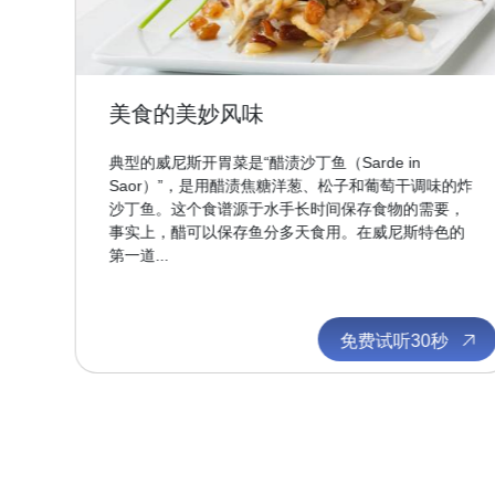
美食的美妙风味
的
典型的威尼斯开胃菜是“醋渍沙丁鱼（Sarde in
百
Saor）”，是用醋渍焦糖洋葱、松子和葡萄干调味的炸
最
沙丁鱼。这个食谱源于水手长时间保存食物的需要，
河
事实上，醋可以保存鱼分多天食用。在威尼斯特色的
第一道...
秒
免费试听30秒