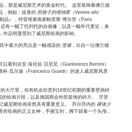
品，那是威尼斯艺术的黄金时代。 这里装饰着佛兰德
品，例如：提香的
照镜子的维纳斯（Venere allo
品），特雷维索画家帕里斯·博尔登（Paris
还有一幅丁托列托的自画像，以及一幅年代更近，来
)的绘画，作品明显受到了威尼斯绘画的影响。
，其中最大的亮点是一幅感染的
受难
，出自一位佛兰德
·洛伦佐·贝尼尼（Gianlorenzo Bernini）
尔迪（Francesco Guardi）的迷人威尼斯风景
的大厅里，你有机会欣赏到16世纪初期的重要壁画碎
）修道院的绘画片段，以及德国商会外部装饰的碎片。 尽管
世纪威尼斯绘画依然具有重要意义。 乔尔乔内的
裸体少
香所绘画的正义女神，手握宝剑，脚下踩着一个头颅，