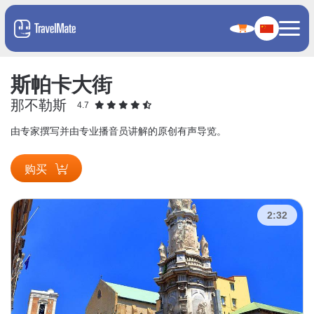
斯帕卡大街
那不勒斯
4.7
由专家撰写并由专业播音员讲解的原创有声导览。
购买
2:32