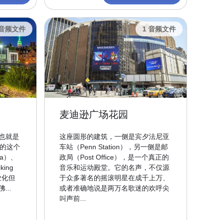
 音频文件
1 音频文件
麦迪逊广场花园
也就是
这座圆形的建筑，一侧是宾夕法尼亚
顿的这个
车站（Penn Station），另一侧是邮
a）、
政局（Post Office），是一个真正的
ing
音乐和运动殿堂。它的名声，不仅源
业化但
于众多著名的摇滚明星在成千上万、
..
或者准确地说是两万名歌迷的欢呼尖
叫声前...