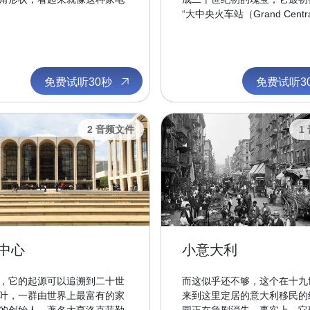
“大中央火车站（Grand Central 
免费试听30秒
免费试听3
2 音频文件
1
中心
小意大利
，它的起源可以追溯到二十世
而这似乎还不够，这个在十九
叶，一群由世界上最富有的家
来到这里定居的意大利移民的
的创始人、著名大亨洛克菲勒
园正在急剧消失。事实上，它