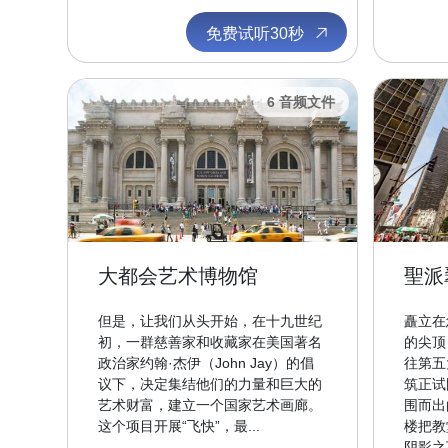
免费试听30秒
6 音频文件
大都会艺术博物馆
聖派
但是，让我们从头开始，在十九世纪
矗立在
初，一群慈善家和收藏家在美国著名
的尖顶
政治家约翰·杰伊（John Jay）的倡
往第五
议下，决定集结他们的力量和巨大的
筑正试
艺术财富，建立一个国家艺术画廊。
围而出
这个项目开展“飞快”，最...
楼把教
阴影之下