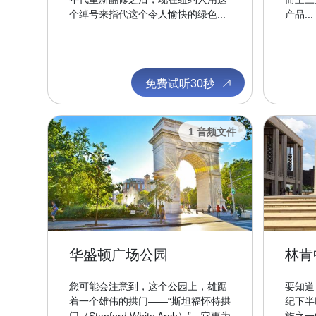
个绰号来指代这个令人愉快的绿色...
产品...
免费试听30秒
1 音频文件
华盛顿广场公园
林肯
您可能会注意到，这个公园上，雄踞
要知道
着一个雄伟的拱门——“斯坦福怀特拱
纪下半
门（Stanford White Arch）”，它更为
族之一