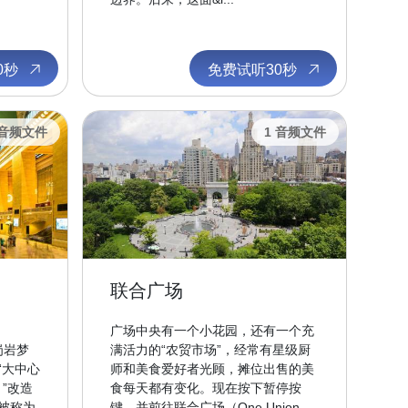
0秒
免费试听30秒
 音频文件
1 音频文件
联合广场
广场中央有一个小花园，还有一个充
花岗岩梦
满活力的“农贸市场”，经常有星级厨
“大中心
师和美食爱好者光顾，摊位出售的美
t）”改造
食每天都有变化。现在按下暂停按
被称为
键，并前往联合广场（One Union