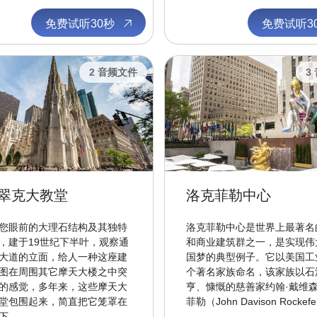
免费试听30秒
免费试听3
2 音频文件
3
翠克大教堂
洛克菲勒中心
您眼前的大理石结构及其独特
洛克菲勒中心是世界上最著名
，建于19世纪下半叶，观察通
和商业建筑群之一，是实现伟
大道的立面，给人一种这座建
国梦的典型例子。它以美国工
图在周围其它摩天大楼之中突
个著名家族命名，该家族以石
的感觉，多年来，这些摩天大
亨、慷慨的慈善家约翰·戴维森
堂包围起来，简直把它笼罩在
菲勒（John Davison Rockefell
...