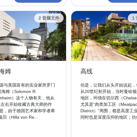
2 音频文件
1
海姆
高线
源与美国富有的实业家所罗门
但是，让我们从头开始说起，
根海姆（Solomon R.
从20世纪初开始，当时曼哈
genheim）这个人物有关，他从
地区，环绕在切尔西（Chelse
0年左右开始收藏古典大师的作
尤其是“肉类加工区（Meatpack
是，由于德国艺术家和学者希
District）”周围，都是高度工
贝（Hilla von Re...
同时也是深度压抑的地区；仿佛.