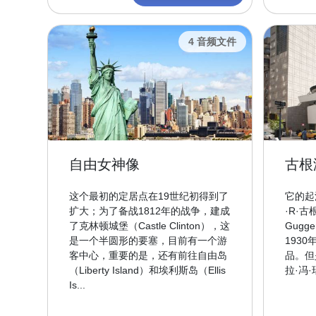
4 音频文件
自由女神像
古根
这个最初的定居点在19世纪初得到了
它的起
扩大；为了备战1812年的战争，建成
·R·古
了克林顿城堡（Castle Clinton），这
Gug
是一个半圆形的要塞，目前有一个游
193
客中心，重要的是，还有前往自由岛
品。但
（Liberty Island）和埃利斯岛（Ellis
拉·冯·瑞
Is...