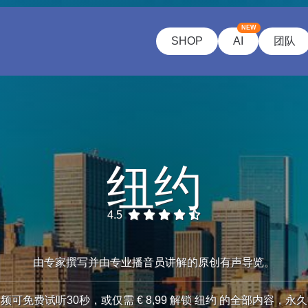
NEW
SHOP
AI
团队
纽约
4.5
由专家撰写并由专业播音员讲解的原创有声导览。
频可免费试听30秒，或仅需 € 8,99 解锁 纽约 的全部内容，永