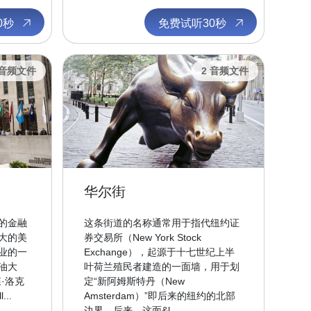
0秒
免费试听30秒
 音频文件
2 音频文件
华尔街
的金融
这条街道的名称通常用于指代纽约证
大的美
券交易所（New York Stock
业的一
Exchange），起源于十七世纪上半
油大
叶荷兰殖民者建造的一面墙，用于划
·洛克
定“新阿姆斯特丹（New
...
Amsterdam）”即后来的纽约的北部
边界。后来，这面&l...