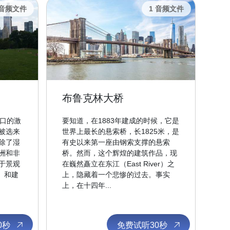
 音频文件
1 音频文件
布鲁克林大桥
人口的激
要知道，在1883年建成的时候，它是
被选来
世界上最长的悬索桥，长1825米，是
除了湿
有史以来第一座由钢索支撑的悬索
洲和非
桥。然而，这个辉煌的建筑作品，现
于景观
在巍然矗立在东江（East River）之
d）和建
上，隐藏着一个悲惨的过去。事实
上，在十四年...
0秒
免费试听30秒