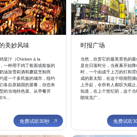
的美妙风味
时报广场
皇汁（Chicken à la
当然，欣赏它的最美景色的最
g），一种用于鸡丁烩面或烩饭的
是在日落时分，当夜幕开始降
奶油加雪莉酒和蘑菇烹制而
时，一个由成千上万的灯和霓
约是一个多民族的城市，纽约
成的新太阳，在这个喧闹熙攘
们各自原籍国的菜肴，但也有
上升起，令所有人都叹为观止
型的当地特色菜。从早餐开
知道，在上个世纪初，这个当
％...
朗埃克广...
免费试听30秒
免费试听3