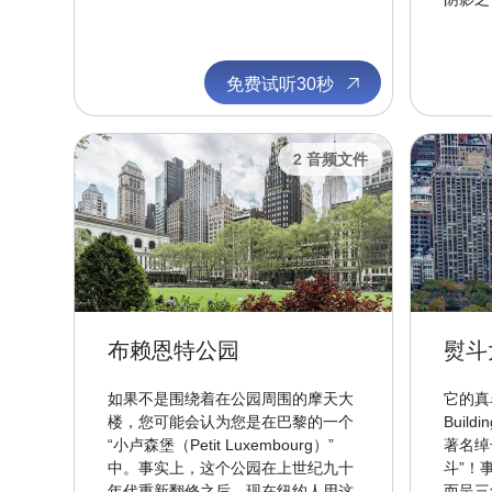
免费试听30秒
2 音频文件
布赖恩特公园
熨斗
如果不是围绕着在公园周围的摩天大
它的真名
楼，您可能会认为您是在巴黎的一个
Buil
“小卢森堡（Petit Luxembourg）”
著名绰号
中。事实上，这个公园在上世纪九十
斗”！
年代重新翻修之后，现在纽约人用这
而呈三