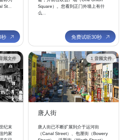
St...
Square）。您看到正门外墙上有什
么...
0秒
免费试听30秒
 音频文件
1 音频文件
唐人街
世纪末
唐人街已不断扩展到介于运河街
纽约家
（Canal Street）、包厘街（Bowery
现在已
Street）、沃斯街（Worth Street）