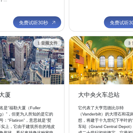
免费试听30秒
免费试听3
1 音频文件
3
大厦
大中央火车总站
是“福勒大厦（Fuller
它代表了大亨范德比尔特
ding）”，但更为人所知的是它的
（Vanderbilt）的大理石和
：“Flatiron”，意思就是“熨
想，将建于十九世纪下半叶的
事实上，它由于建筑所在的地皮
车站（Grand Central Depo
角形状，看起來就像这种家电
成二十世纪初的瑰宝，它最初