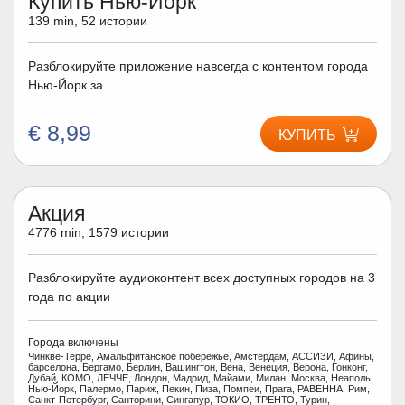
Купить Нью-Йорк
139 min, 52 истории
Разблокируйте приложение навсегда с контентом города
Нью-Йорк за
€ 8,99
КУПИТЬ
Акция
4776 min, 1579 истории
Разблокируйте аудиоконтент всех доступных городов на 3
года по акции
Города включены
Чинкве-Терре, Амальфитанское побережье, Амстердам, АССИЗИ, Афины,
барселона, Бергамо, Берлин, Вашингтон, Вена, Венеция, Верона, Гонконг,
Дубай, КОМО, ЛЕЧЧЕ, Лондон, Мадрид, Майами, Милан, Москва, Неаполь,
Нью-Йорк, Палермо, Париж, Пекин, Пиза, Помпеи, Прага, РАВЕННА, Рим,
Санкт-Петербург, Санторини, Сингапур, ТОКИО, ТРЕНТО, Турин,