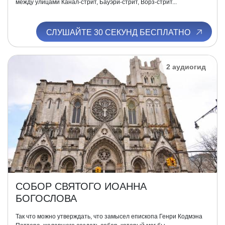
между улицами Канал-стрит, Бауэри-стрит, Ворз-стрит...
СЛУШАЙТЕ 30 СЕКУНД БЕСПЛАТНО
2 аудиогид
СОБОР СВЯТОГО ИОАННА
БОГОСЛОВА
Так что можно утверждать, что замысел епископа Генри Кодмэна