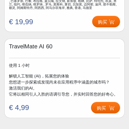
, 巴塞罗那, 巴黎, 布拉格, 庞贝城, 拉文纳, 新加坡, 柏林, 比萨, 特伦托, 科莫, 米
兰, 纽约, 维也纳, 维罗纳 , 罗马, 莫斯科, 莱切, 贝加莫, 迈阿密, 迪拜, 那不勒斯,
都灵, 阿姆斯特丹, 阿西西, 阿马尔菲海岸, 雅典, 香港, 马德里
€ 19,99
购买
TravelMate AI 60
使用 1 小时
解锁人工智能 (AI)，拓展您的体验
您想进一步探索或发现尚未在应用程序中涵盖的城市吗？
激活我们的AI。
它将以相同引人入胜的语调引导您，并实时回答您的好奇心。
€ 4,99
购买