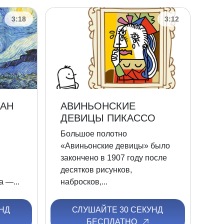
3:18
3:12
ВАН
АВИНЬОНСКИЕ
ДЕВИЦЫ ПИКАССО
Большое полотно
«Авиньонские девицы» было
закончено в 1907 году после
десятков рисунков,
 —...
набросков,...
НД
СЛУШАЙТЕ 30 СЕКУНД
БЕСПЛАТНО