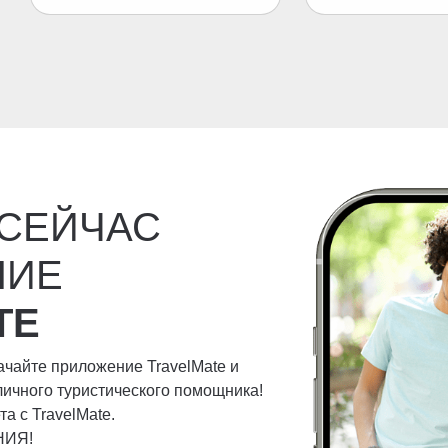
 СЕЙЧАС
НИЕ
TE
качайте приложение TravelMate и
личного туристического помощника!
а с TravelMate.
НИЯ!