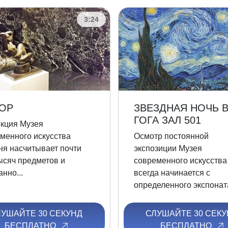
3:24
ОР
ЗВЕЗДНАЯ НОЧЬ 
ГОГА ЗАЛ 501
кция Музея
менного искусства
Осмотр постоянной
ня насчитывает почти
экспозиции Музея
ысяч предметов и
современного искусства
анно...
всегда начинается с
определенного экспоната
ЛУШАЙТЕ 30 СЕКУНД
СЛУШАЙТЕ 30 СЕКУ
БЕСПЛАТНО
БЕСПЛАТНО