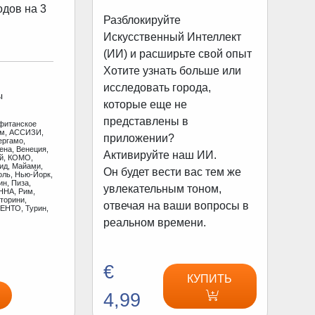
одов на 3
Разблокируйте
Искусственный Интеллект
(ИИ) и расширьте свой опыт
Хотите узнать больше или
исследовать города,
ы
которые еще не
представлены в
фитанское
ам, АССИЗИ,
приложении?
ергамо,
ена, Венеция,
Активируйте наш ИИ.
ай, КОМО,
ид, Майами,
Он будет вести вас тем же
оль, Нью-Йорк,
н, Пиза,
увлекательным тоном,
ННА, Рим,
торини,
отвечая на ваши вопросы в
ЕНТО, Турин,
реальном времени.
€
КУПИТЬ
4,99