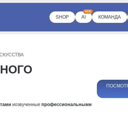
NEW
SHOP
AI
КОМАНДА
СКУССТВА
ННОГО
ПОСМОТР
ртами
и
озвученные
профессиональными