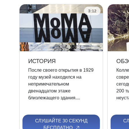
3:12
ИСТОРИЯ
ОБЗ
После своего открытия в 1929
Колле
году музей находился на
совре
непримечательном
сегод
двенадцатом этаже
200 т
близлежащего здания....
неуст
СЛУШАЙТЕ 30 СЕКУНД
С
БЕСПЛАТНО