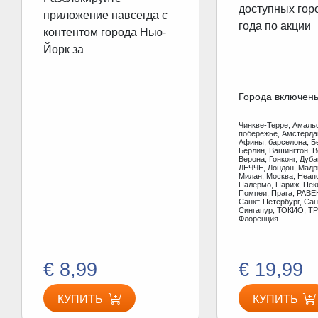
доступных гор
приложение навсегда с
года по акции
контентом города Нью-
Йорк за
Города включен
Чинкве-Терре, Амаль
побережье, Амстерд
Афины, барселона, Б
Берлин, Вашингтон, В
Верона, Гонконг, Дуб
ЛЕЧЧЕ, Лондон, Мадр
Милан, Москва, Неап
Палермо, Париж, Пеки
Помпеи, Прага, РАВЕ
Санкт-Петербург, Сан
Сингапур, ТОКИО, ТР
Флоренция
€ 8,99
€ 19,99
КУПИТЬ
КУПИТЬ