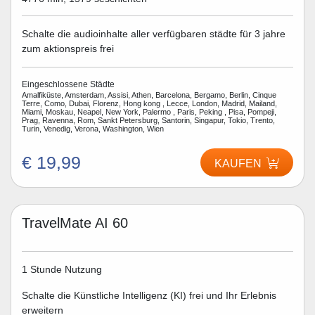
Schalte die audioinhalte aller verfügbaren städte für 3 jahre
zum aktionspreis frei
Eingeschlossene Städte
Amalfiküste, Amsterdam, Assisi, Athen, Barcelona, Bergamo, Berlin, Cinque
Terre, Como, Dubai, Florenz, Hong kong , Lecce, London, Madrid, Mailand,
Miami, Moskau, Neapel, New York, Palermo , Paris, Peking , Pisa, Pompeji,
Prag, Ravenna, Rom, Sankt Petersburg, Santorin, Singapur, Tokio, Trento,
Turin, Venedig, Verona, Washington, Wien
€ 19,99
KAUFEN
TravelMate AI 60
1 Stunde Nutzung
Schalte die Künstliche Intelligenz (KI) frei und Ihr Erlebnis
erweitern