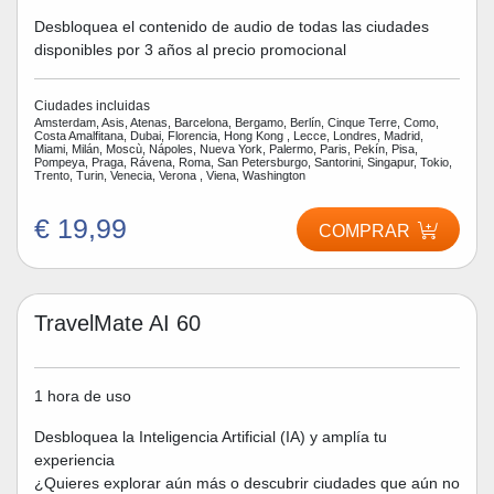
Desbloquea el contenido de audio de todas las ciudades
disponibles por 3 años al precio promocional
Ciudades incluidas
Amsterdam, Asis, Atenas, Barcelona, Bergamo, Berlín, Cinque Terre, Como,
Costa Amalfitana, Dubai, Florencia, Hong Kong , Lecce, Londres, Madrid,
Miami, Milán, Moscù, Nápoles, Nueva York, Palermo, Paris, Pekín, Pisa,
Pompeya, Praga, Rávena, Roma, San Petersburgo, Santorini, Singapur, Tokio,
Trento, Turin, Venecia, Verona , Viena, Washington
€ 19,99
COMPRAR
TravelMate AI 60
1 hora de uso
Desbloquea la Inteligencia Artificial (IA) y amplía tu
experiencia
¿Quieres explorar aún más o descubrir ciudades que aún no