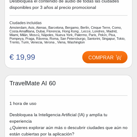
Desbloquea el contenido de audio de todas las ciudades
disponibles por 3 años al precio promocional
Ciudades incluidas
Amsterdam, Asis, Atenas, Barcelona, Bergamo, Berlín, Cinque Terre, Como,
Costa Amalfitana, Dubai, Florencia, Hong Kong , Lecce, Londres, Madrid,
Miami, Milán, Moscù, Nápoles, Nueva York, Palermo, Paris, Pekín, Pisa,
Pompeya, Praga, Rávena, Roma, San Petersburgo, Santorini, Singapur, Tokio,
Trento, Turin, Venecia, Verona , Viena, Washington
€ 19,99
COMPRAR
TravelMate AI 60
1 hora de uso
Desbloquea la Inteligencia Artificial (IA) y amplía tu
experiencia
¿Quieres explorar aún más o descubrir ciudades que aún no
están cubiertas por la aplicación?