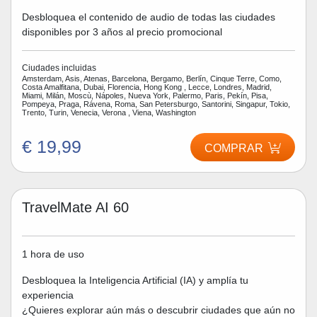
Desbloquea el contenido de audio de todas las ciudades
disponibles por 3 años al precio promocional
Ciudades incluidas
Amsterdam, Asis, Atenas, Barcelona, Bergamo, Berlín, Cinque Terre, Como,
Costa Amalfitana, Dubai, Florencia, Hong Kong , Lecce, Londres, Madrid,
Miami, Milán, Moscù, Nápoles, Nueva York, Palermo, Paris, Pekín, Pisa,
Pompeya, Praga, Rávena, Roma, San Petersburgo, Santorini, Singapur, Tokio,
Trento, Turin, Venecia, Verona , Viena, Washington
€ 19,99
COMPRAR
TravelMate AI 60
1 hora de uso
Desbloquea la Inteligencia Artificial (IA) y amplía tu
experiencia
¿Quieres explorar aún más o descubrir ciudades que aún no