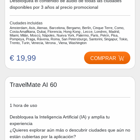
Desbloquea el contenido de audio de todas las ciudades
disponibles por 3 años al precio promocional
Ciudades incluidas
Amsterdam, Asis, Atenas, Barcelona, Bergamo, Berlín, Cinque Terre, Como,
Costa Amalfitana, Dubai, Florencia, Hong Kong , Lecce, Londres, Madrid,
Miami, Milán, Moscù, Nápoles, Nueva York, Palermo, Paris, Pekín, Pisa,
Pompeya, Praga, Rávena, Roma, San Petersburgo, Santorini, Singapur, Tokio,
Trento, Turin, Venecia, Verona , Viena, Washington
€ 19,99
COMPRAR
TravelMate AI 60
1 hora de uso
Desbloquea la Inteligencia Artificial (IA) y amplía tu
experiencia
¿Quieres explorar aún más o descubrir ciudades que aún no
están cubiertas por la aplicación?