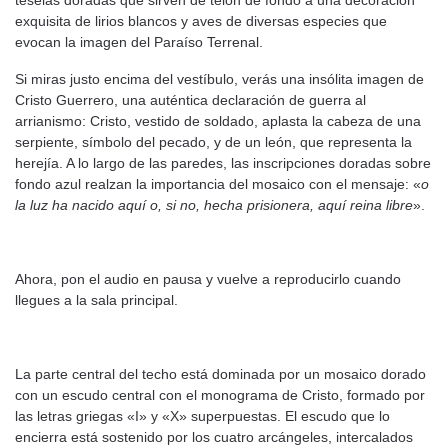
teselas doradas que sirven de telón de fondo a una decoración
exquisita de lirios blancos y aves de diversas especies que
evocan la imagen del Paraíso Terrenal.
Si miras justo encima del vestíbulo, verás una insólita imagen de
Cristo Guerrero, una auténtica declaración de guerra al
arrianismo: Cristo, vestido de soldado, aplasta la cabeza de una
serpiente, símbolo del pecado, y de un león, que representa la
herejía. A lo largo de las paredes, las inscripciones doradas sobre
fondo azul realzan la importancia del mosaico con el mensaje: «
o
la luz ha nacido aquí o, si no, hecha prisionera, aquí reina libre
».
Ahora, pon el audio en pausa y vuelve a reproducirlo cuando
llegues a la sala principal.
La parte central del techo está dominada por un mosaico dorado
con un escudo central con el monograma de Cristo, formado por
las letras griegas «I» y «X» superpuestas. El escudo que lo
encierra está sostenido por los cuatro arcángeles, intercalados