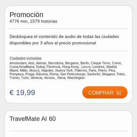
Promoción
4776 min, 1579 historias
Desbloquea el contenido de audio de todas las ciudades
disponibles por 3 años al precio promocional
Ciudades incluidas
Amsterdam, Asis, Atenas, Barcelona, Bergamo, Berlín, Cinque Terre, Como,
Costa Amalfitana, Dubai, Florencia, Hong Kong , Lecce, Londres, Madrid,
Miami, Milán, Moscù, Nápoles, Nueva York, Palermo, Paris, Pekín, Pisa,
Pompeya, Praga, Rávena, Roma, San Petersburgo, Santorini, Singapur, Tokio,
Trento, Turin, Venecia, Verona , Viena, Washington
€ 19,99
COMPRAR
TravelMate AI 60