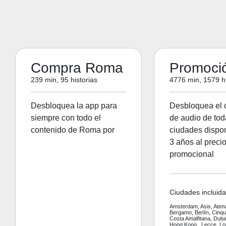
Compra Roma
Promoci
239 min, 95 historias
4776 min, 1579 hi
Desbloquea la app para
Desbloquea el 
siempre con todo el
de audio de tod
contenido de Roma por
ciudades dispon
3 años al preci
promocional
Ciudades incluida
Amsterdam, Asis, Aten
Bergamo, Berlín, Cinq
Costa Amalfitana, Dubai
Hong Kong , Lecce, Lo