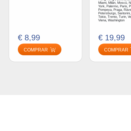
Miami, Milán, Moscù, 
York, Palermo, Paris, P
Pompeya, Praga, Ráve
Petersburgo, Santorini,
Tokio, Trento, Turin, V
Viena, Washington
€ 8,99
€ 19,99
COMPRAR
COMPRAR