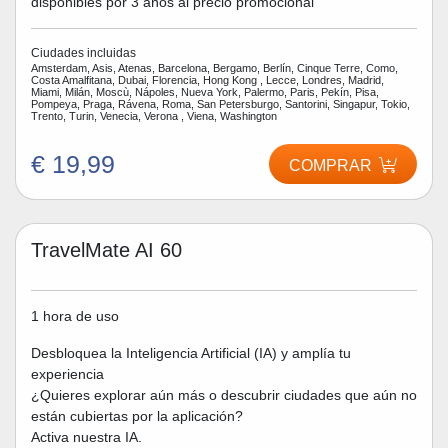
disponibles por 3 años al precio promocional
Ciudades incluidas
Amsterdam, Asis, Atenas, Barcelona, Bergamo, Berlín, Cinque Terre, Como,
Costa Amalfitana, Dubai, Florencia, Hong Kong , Lecce, Londres, Madrid,
Miami, Milán, Moscù, Nápoles, Nueva York, Palermo, Paris, Pekín, Pisa,
Pompeya, Praga, Rávena, Roma, San Petersburgo, Santorini, Singapur, Tokio,
Trento, Turin, Venecia, Verona , Viena, Washington
€ 19,99
COMPRAR
TravelMate AI 60
1 hora de uso
Desbloquea la Inteligencia Artificial (IA) y amplía tu
experiencia
¿Quieres explorar aún más o descubrir ciudades que aún no
están cubiertas por la aplicación?
Activa nuestra IA.