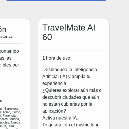
TravelMate AI
ón
60
storias
contenido
1 hora de uso
as las
ibles por
Desbloquea la Inteligencia
o
Artificial (IA) y amplía tu
experiencia
¿Quieres explorar aún más o
descubrir ciudades que aún
s
no están cubiertas por la
as, Barcelona,
aplicación?
ue Terre, Como,
, Florencia,
Activa nuestra IA.
ndres, Madrid,
Nápoles, Nueva
Te guiará con el mismo tono
ekín, Pisa,