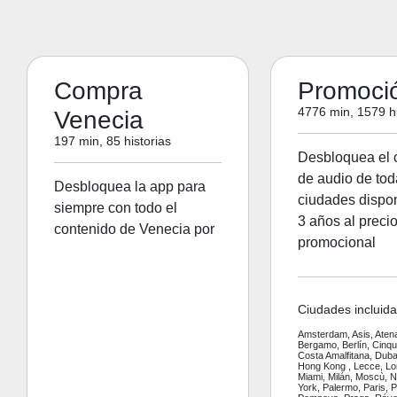
Compra
Promoci
4776 min, 1579 hi
Venecia
197 min, 85 historias
Desbloquea el 
de audio de tod
Desbloquea la app para
ciudades dispon
siempre con todo el
3 años al preci
contenido de Venecia por
promocional
Ciudades incluida
Amsterdam, Asis, Aten
Bergamo, Berlín, Cinq
Costa Amalfitana, Dubai
Hong Kong , Lecce, Lo
Miami, Milán, Moscù, 
York, Palermo, Paris, P