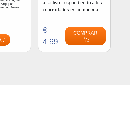
na, Roma, San
atractivo, respondiendo a tus
 Singapur,
enecia, Verona ,
curiosidades en tiempo real.
€
COMPRAR
4,99