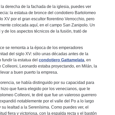
la derecha de la fachada de la iglesia, puedes ver
ecia: la estatua de bronce del condotiero Bartolomeo
lo XV por el gran escultor florentino Verrocchio, pero
nalmente colocada aquí, en el campo San Zanipolo. Un
y de los aspectos técnicos de la fusión, trató de
nce se remonta a la época de los emperadores
tad del siglo XV: sólo unas décadas antes de la
 fundir la estatua del
condotiero Gattamelata
, en
e Colleoni, Leonardo estaba proyectando, en Milán, la
llevar a buen puerto la empresa.
Florencia, se había distinguido por su capacidad para
 hizo que fuera elegido por los venecianos, que le
lomeo Colleoni, te diré que fue un valeroso guerrero
expandió notablemente por el valle del Po a lo largo
y su lealtad a la Serenísima. Como puedes ver, el
d fiera y victoriosa, con la espalda recta y el bastón