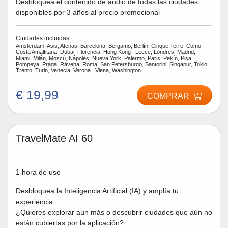
Desbloquea el contenido de audio de todas las ciudades
disponibles por 3 años al precio promocional
Ciudades incluidas
Amsterdam, Asis, Atenas, Barcelona, Bergamo, Berlín, Cinque Terre, Como,
Costa Amalfitana, Dubai, Florencia, Hong Kong , Lecce, Londres, Madrid,
Miami, Milán, Moscù, Nápoles, Nueva York, Palermo, Paris, Pekín, Pisa,
Pompeya, Praga, Rávena, Roma, San Petersburgo, Santorini, Singapur, Tokio,
Trento, Turin, Venecia, Verona , Viena, Washington
€ 19,99
COMPRAR
TravelMate AI 60
1 hora de uso
Desbloquea la Inteligencia Artificial (IA) y amplía tu
experiencia
¿Quieres explorar aún más o descubrir ciudades que aún no
están cubiertas por la aplicación?