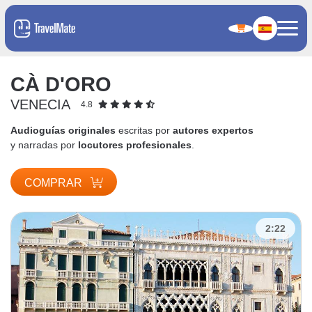
CÀ D'ORO
VENECIA
4.8
Audioguías originales
escritas por
autores expertos
y narradas por
locutores profesionales
.
COMPRAR
2:22