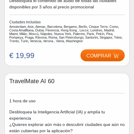
Desbloquea el contenido de audio de todas las ciudades
disponibles por 3 años al precio promocional
Ciudades incluidas
Amsterdam, Asis, Atenas, Barcelona, Bergamo, Berlín, Cinque Terre, Como,
Costa Amalfitana, Dubai, Florencia, Hong Kong , Lecce, Londres, Madrid,
Miami, Milán, Moscù, Nápoles, Nueva York, Palermo, Paris, Pekín, Pisa,
Pompeya, Praga, Rávena, Roma, San Petersburgo, Santorini, Singapur, Tokio,
Trento, Turin, Venecia, Verona , Viena, Washington
€ 19,99
COMPRAR
TravelMate AI 60
1 hora de uso
Desbloquea la Inteligencia Artificial (IA) y amplía tu
experiencia
¿Quieres explorar aún más o descubrir ciudades que aún no
están cubiertas por la aplicación?