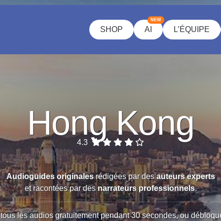
NEW
SHOP
AI
L’ÉQUIPE
Hong Kong
4.3
Audioguides originales
rédigées par des
auteurs experts
et racontées par des
narrateurs professionnels
.
tous les audios gratuitement pendant 30 secondes, ou débloque