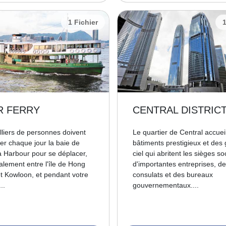
1 Fichier
1
R FERRY
CENTRAL DISTRIC
lliers de personnes doivent
Le quartier de Central accuei
ser chaque jour la baie de
bâtiments prestigieux et des 
ia Harbour pour se déplacer,
ciel qui abritent les sièges so
palement entre l'île de Hong
d'importantes entreprises, d
t Kowloon, et pendant votre
consulats et des bureaux
..
gouvernementaux....