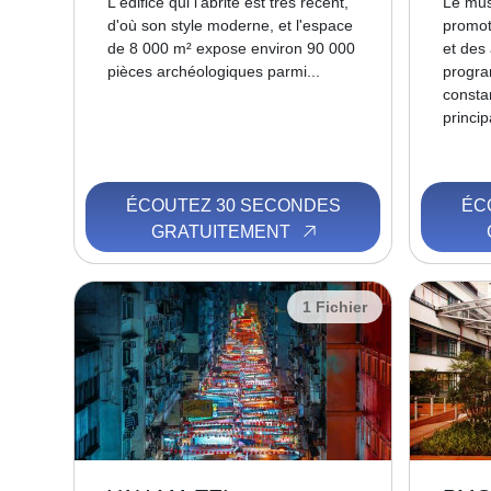
L'édifice qui l'abrite est très récent,
Le mus
d'où son style moderne, et l'espace
promoti
de 8 000 m² expose environ 90 000
et des
pièces archéologiques parmi...
progra
consta
princip
ÉCOUTEZ 30 SECONDES
ÉC
GRATUITEMENT
1 Fichier