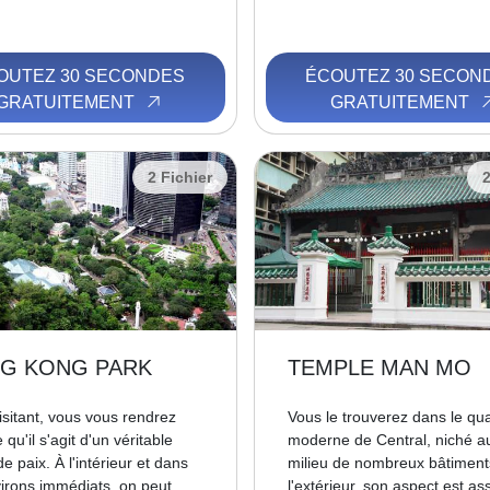
OUTEZ 30 SECONDES
ÉCOUTEZ 30 SECON
GRATUITEMENT
GRATUITEMENT
2 Fichier
2
G KONG PARK
TEMPLE MAN MO
isitant, vous vous rendrez
Vous le trouverez dans le qua
qu'il s'agit d'un véritable
moderne de Central, niché a
e paix. À l'intérieur et dans
milieu de nombreux bâtimen
virons immédiats, on peut
l'extérieur, son aspect est as