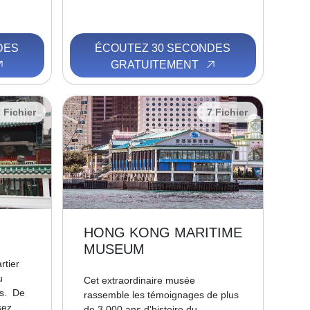
DES
ÉCOUTEZ 30 SECONDES
GRATUITEMENT
 Fichier
7 Fichier
HONG KONG MARITIME
MUSEUM
rtier
u
Cet extraordinaire musée
ts. De
rassemble les témoignages de plus
sez
de 3 000 ans d'histoire du