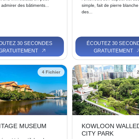
 admirer des bâtiments...
simple, fait de pierre blanch
des...
OUTEZ 30 SECONDES
ÉCOUTEZ 30 SECON
GRATUITEMENT
GRATUITEMENT
4 Fichier
2
ITAGE MUSEUM
KOWLOON WALLE
CITY PARK