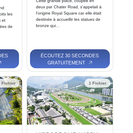
Cette grande place, coupée en
deux par Chater Road, s'appelait à
nd
l'origine Royal Square car elle était
its les
destinée à accueillir les statues de
 et
bronze qui...
lées de
DES
ÉCOUTEZ 30 SECONDES
GRATUITEMENT
 Fichier
1 Fichier