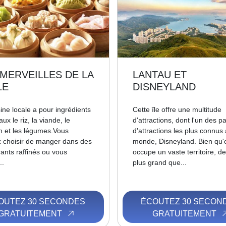
 MERVEILLES DE LA
LANTAU ET
LE
DISNEYLAND
ine locale a pour ingrédients
Cette île offre une multitude
aux le riz, la viande, le
d'attractions, dont l'un des p
n et les légumes.Vous
d'attractions les plus connus
 choisir de manger dans des
monde, Disneyland. Bien qu'e
rants raffinés ou vous
occupe un vaste territoire, de
..
plus grand que...
OUTEZ 30 SECONDES
ÉCOUTEZ 30 SECON
GRATUITEMENT
GRATUITEMENT