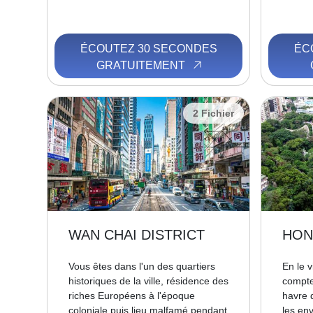
ÉCOUTEZ 30 SECONDES
ÉC
GRATUITEMENT
2 Fichier
WAN CHAI DISTRICT
HON
Vous êtes dans l'un des quartiers
En le v
historiques de la ville, résidence des
compte 
riches Européens à l'époque
havre d
coloniale puis lieu malfamé pendant
les en