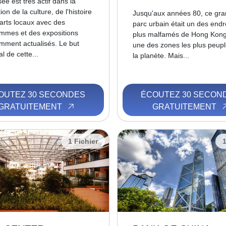
ée est très actif dans la
on de la culture, de l'histoire
Jusqu'aux années 80, ce gra
 arts locaux avec des
parc urbain était un des endro
mmes et des expositions
plus malfamés de Hong Kong
mment actualisés. Le but
une des zones les plus peup
al de cette...
la planète. Mais...
OUTEZ 30 SECONDES
ÉCOUTEZ 30 SECON
GRATUITEMENT
GRATUITEMENT
1 Fichier
1