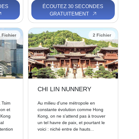
DES
ÉCOUTEZ 30 SECONDES
GRATUITEMENT
 Fichier
2 Fichier
CHI LIN NUNNERY
a Tsim
Au milieu d'une métropole en
on et
constante évolution comme Hong
 Kong
Kong, on ne s'attend pas à trouver
al
un tel havre de paix, et pourtant le
tention
voici : niché entre de hauts...