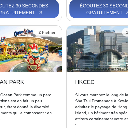
OUTEZ 30 SECONDES
ÉCOUTEZ 30 SECON
GRATUITEMENT
GRATUITEMENT
2 Fichier
1
AN PARK
HKCEC
r Ocean Park comme un parc
Si vous marchez le long de l
ctions est en fait un peu
Sha Tsui Promenade à Kowlo
ur, étant donné la diversité
admirez le paysage de Hong
éments qui le composent : en
Island, un bâtiment très spéci
...
attirera certainement votre at
:...