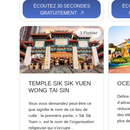
ÉCOUTEZ 30 SECONDES
ÉC
GRATUITEMENT
1 Fichier
TEMPLE SIK SIK YUEN
OCE
WONG TAI SIN
Défini
d'attra
Vous vous demandez peut-être ce
réducte
que signifie le nom de ce lieu de
des él
culte : la première partie, « Sik Sik
plus de
Yuen », est le nom de l'organisation
religieuse qui s'occupe...