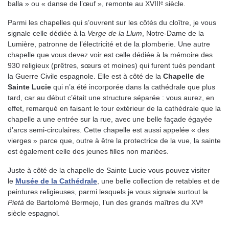
balla » ou « danse de l’œuf », remonte au XVIIIᵉ siècle.
Parmi les chapelles qui s’ouvrent sur les côtés du cloître, je vous
signale celle dédiée à la
Verge de la Llum
, Notre-Dame de la
Lumière, patronne de l’électricité et de la plomberie. Une autre
chapelle que vous devez voir est celle dédiée à la mémoire des
930 religieux (prêtres, sœurs et moines) qui furent tués pendant
la Guerre Civile espagnole. Elle est à côté de la
Chapelle de
Sainte Lucie
qui n’a été incorporée dans la cathédrale que plus
tard, car au début c’était une structure séparée : vous aurez, en
effet, remarqué en faisant le tour extérieur de la cathédrale que la
chapelle a une entrée sur la rue, avec une belle façade égayée
d’arcs semi-circulaires. Cette chapelle est aussi appelée « des
vierges » parce que, outre à être la protectrice de la vue, la sainte
est également celle des jeunes filles non mariées.
Juste à côté de la chapelle de Sainte Lucie vous pouvez visiter
le
Musée de la Cathédrale
, une belle collection de retables et de
peintures religieuses, parmi lesquels je vous signale surtout la
Pietà
de Bartolomè Bermejo, l’un des grands maîtres du XVᵉ
siècle espagnol.