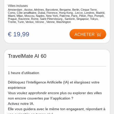
Villes incluses
Amsterdam , Assise, Athènes, Barcelone, Bergame, Berlin, Cinque Terre,
Como, Côte amalfitaine, Dubai, Florence, Hong Kong , Lecce, Londres, Madrid,
Miami, Milan, Moscou, Naples, New York, Palerme, Paris, Pékin, Pise, Pompéi,
Prague, Ravenne, Rome, Saint-Pétersbourg , Santorin, Singapour, Tokyo,
Trente, Turin, Venise, Vérone , Vienne, Washington
€ 19,99
ACHETER
TravelMate AI 60
1 heure d'utilisation
Débloquez l’Intelligence Artificielle (IA) et élargissez votre
expérience
Vous voulez approfondir encore plus ou explorer des villes
non encore couvertes par l\'application ?
Activez notre IA.
Elle vous guidera avec le même ton engageant, répondant à