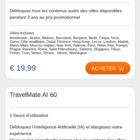
Débloquez tous les contenus audio des villes disponibles
pendant 3 ans au prix promotionnel
Villes incluses
Amsterdam , Assise, Athènes, Barcelone, Bergame, Berlin, Cinque Terre,
Como, Côte amalfitaine, Dubai, Florence, Hong Kong , Lecce, Londres, Madrid,
Miami, Milan, Moscou, Naples, New York, Palerme, Paris, Pékin, Pise, Pompéi,
Prague, Ravenne, Rome, Saint-Pétersbourg , Santorin, Singapour, Tokyo,
Trente, Turin, Venise, Vérone , Vienne, Washington
€ 19,99
ACHETER
TravelMate AI 60
1 heure d'utilisation
Débloquez l’Intelligence Artificielle (IA) et élargissez votre
expérience