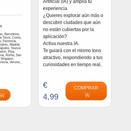
Artificial (IA) y amplía tu
experiencia
¿Quieres explorar aún más o
descubrir ciudades que aún
s
no están cubiertas por la
as, Barcelona,
aplicación?
ue Terre, Como,
, Florencia,
Activa nuestra IA.
ndres, Madrid,
Nápoles, Nueva
Te guiará con el mismo tono
ekín, Pisa,
na, Roma, San
atractivo, respondiendo a tus
 Singapur,
enecia, Verona ,
curiosidades en tiempo real.
€
COMPRAR
4,99