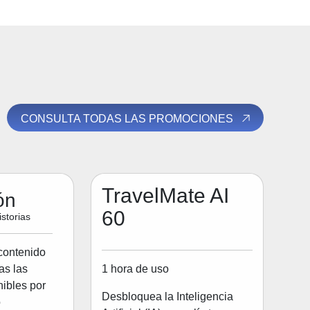
CONSULTA TODAS LAS PROMOCIONES
TravelMate AI
ón
60
storias
contenido
1 hora de uso
as las
ibles por
Desbloquea la Inteligencia
o