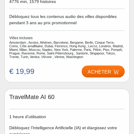
4776 min, 1579 histoires
Débloquez tous les contenus audio des villes disponibles
pendant 3 ans au prix promotionnel
Villes incluses
Amsterdam , Assise, Athènes, Barcelone, Bergame, Berlin, Cinque Terre,
Como, Côte amalfitaine, Dubai, Florence, Hong Kong , Lecce, Londres, Madrid,
Miami, Milan, Moscou, Naples, New York, Palerme, Paris, Pékin, Pise, Pompéi,
Prague, Ravenne, Rome, Saint-Pétersbourg , Santorin, Singapour, Tokyo,
Trente, Turin, Venise, Vérone , Vienne, Washington
€ 19,99
ACHETER
TravelMate AI 60
1 heure d'utilisation
Débloquez l’Intelligence Artificielle (IA) et élargissez votre