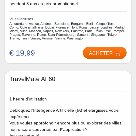
pendant 3 ans au prix promotionnel
Villes incluses
Amsterdam , Assise, Athènes, Barcelone, Bergame, Berlin, Cinque Terre,
Como, Côte amalfitaine, Dubai, Florence, Hong Kong , Lecce, Londres, Madrid,
Miami, Milan, Moscou, Naples, New York, Palerme, Paris, Pékin, Pise, Pompéi,
Prague, Ravenne, Rome, Saint-Pétersbourg , Santorin, Singapour, Tokyo,
Trente, Turin, Venise, Vérone , Vienne, Washington
€ 19,99
ACHETER
TravelMate AI 60
1 heure d'utilisation
Débloquez l’Intelligence Artificielle (IA) et élargissez votre
expérience
Vous voulez approfondir encore plus ou explorer des villes
non encore couvertes par l\'application ?
Activez notre IA.