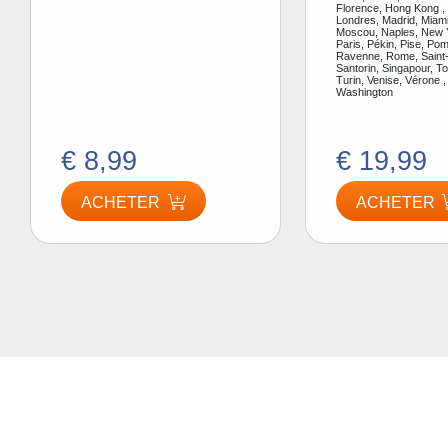
Florence, Hong Kong ,
Londres, Madrid, Miami
Moscou, Naples, New Y
Paris, Pékin, Pise, Pom
Ravenne, Rome, Saint-
Santorin, Singapour, To
Turin, Venise, Vérone ,
Washington
€ 8,99
€ 19,99
ACHETER
ACHETER