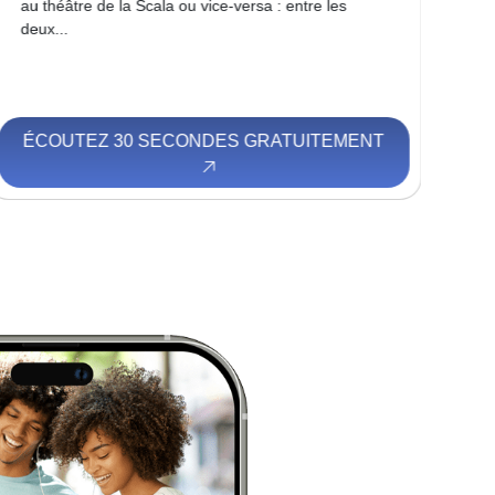
au théâtre de la Scala ou vice-versa : entre les
Léo
deux...
vou
ÉCOUTEZ 30 SECONDES GRATUITEMENT
É