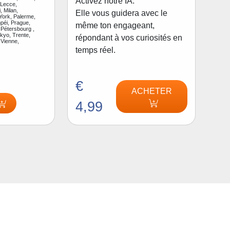
Activez notre IA.
 Lecce,
, Milan,
Elle vous guidera avec le
ork, Palerme,
péi, Prague,
même ton engageant,
Pétersbourg ,
kyo, Trente,
répondant à vos curiosités en
 Vienne,
temps réel.
€
ACHETER
4,99