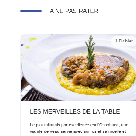
A NE PAS RATER
chier
1 Fichier
LES MERVEILLES DE LA TABLE
pe,
Le plat milanais par excellence est l'Ossobuco, une
lle
viande de veau servie avec son os et sa moelle et