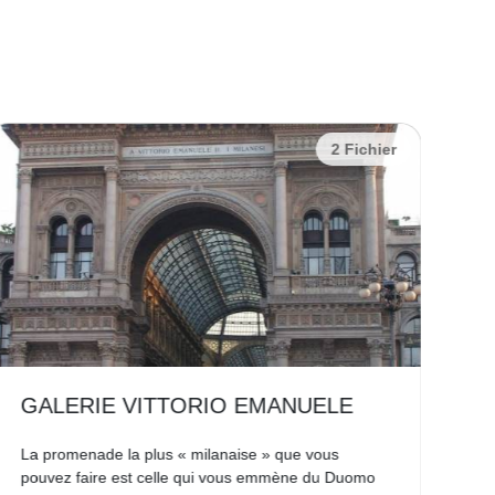
2 Fichier
GALERIE VITTORIO EMANUELE
L
La promenade la plus « milanaise » que vous
Ava
pouvez faire est celle qui vous emmène du Duomo
ren