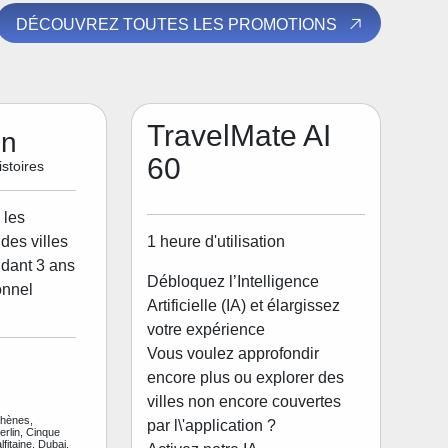
DÉCOUVREZ TOUTES LES PROMOTIONS
TravelMate AI
on
60
stoires
 les
1 heure d'utilisation
des villes
dant 3 ans
Débloquez l’Intelligence
onnel
Artificielle (IA) et élargissez
votre expérience
Vous voulez approfondir
encore plus ou explorer des
villes non encore couvertes
thènes,
par l\'application ?
rlin, Cinque
fitaine, Dubai,