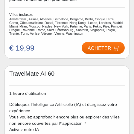
Villes incluses
Amsterdam , Assise, Athènes, Barcelone, Bergame, Berlin, Cinque Terre,
Como, Côte amalfitaine, Dubai, Florence, Hong Kong , Lecce, Londres, Madrid,
Miami, Milan, Moscou, Naples, New York, Palerme, Paris, Pékin, Pise, Pompéi,
Prague, Ravenne, Rome, Saint-Pétersbourg , Santorin, Singapour, Tokyo,
Trente, Turin, Venise, Vérone , Vienne, Washington
€ 19,99
ACHETER
TravelMate AI 60
1 heure d'utilisation
Débloquez l’Intelligence Artificielle (IA) et élargissez votre
expérience
Vous voulez approfondir encore plus ou explorer des villes
non encore couvertes par l\'application ?
Activez notre IA.