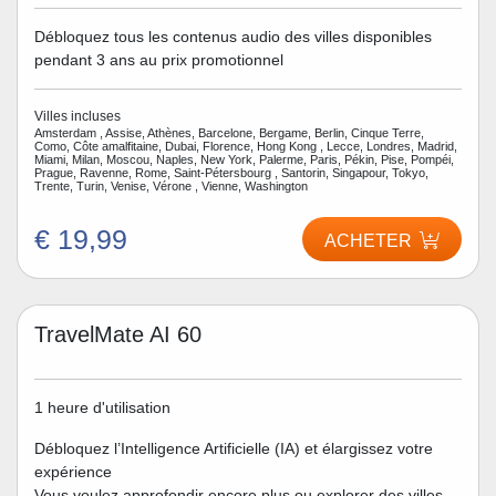
Débloquez tous les contenus audio des villes disponibles
pendant 3 ans au prix promotionnel
Villes incluses
Amsterdam , Assise, Athènes, Barcelone, Bergame, Berlin, Cinque Terre,
Como, Côte amalfitaine, Dubai, Florence, Hong Kong , Lecce, Londres, Madrid,
Miami, Milan, Moscou, Naples, New York, Palerme, Paris, Pékin, Pise, Pompéi,
Prague, Ravenne, Rome, Saint-Pétersbourg , Santorin, Singapour, Tokyo,
Trente, Turin, Venise, Vérone , Vienne, Washington
€ 19,99
ACHETER
TravelMate AI 60
1 heure d'utilisation
Débloquez l’Intelligence Artificielle (IA) et élargissez votre
expérience
Vous voulez approfondir encore plus ou explorer des villes